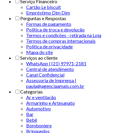
Serviço Financeiro
Cartão Le biscuit
Empréstimo Dim Dim
Perguntas e Respostas
Formas de pagamento
Política de troca e devolução
Termos e condições - retirada na Loja
Termos de compras internacionais
Politica de privacidade
Mapa do site
Serviços ao cliente
WhatsApp | (21) 97971-2181
Central de atendimento
Canal Confidencial
Assessoria de Imprensa |
paula@agenciaamais.com.br
Categorias
Ar e ventilação
Armarinho e Artesanato
Automotivo
Bar
Bebê
Bomboniere
Brinquedos