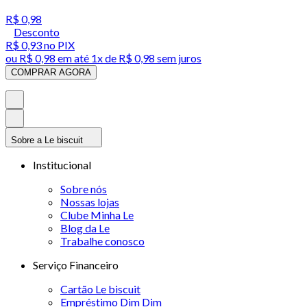
R$ 0,98
Desconto
R$ 0,93
no PIX
ou
R$ 0,98
em até 1x de
R$ 0,98
sem juros
COMPRAR AGORA
Sobre a Le biscuit
Institucional
Sobre nós
Nossas lojas
Clube Minha Le
Blog da Le
Trabalhe conosco
Serviço Financeiro
Cartão Le biscuit
Empréstimo Dim Dim