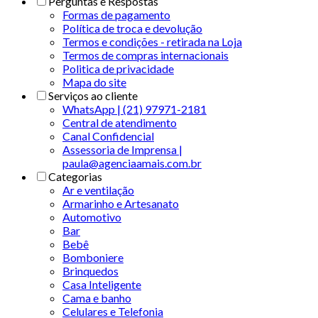
Perguntas e Respostas
Formas de pagamento
Política de troca e devolução
Termos e condições - retirada na Loja
Termos de compras internacionais
Politica de privacidade
Mapa do site
Serviços ao cliente
WhatsApp | (21) 97971-2181
Central de atendimento
Canal Confidencial
Assessoria de Imprensa |
paula@agenciaamais.com.br
Categorias
Ar e ventilação
Armarinho e Artesanato
Automotivo
Bar
Bebê
Bomboniere
Brinquedos
Casa Inteligente
Cama e banho
Celulares e Telefonia