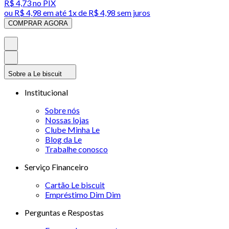
R$ 4,73
no PIX
ou
R$ 4,98
em até 1x de
R$ 4,98
sem juros
COMPRAR AGORA
Sobre a Le biscuit
Institucional
Sobre nós
Nossas lojas
Clube Minha Le
Blog da Le
Trabalhe conosco
Serviço Financeiro
Cartão Le biscuit
Empréstimo Dim Dim
Perguntas e Respostas