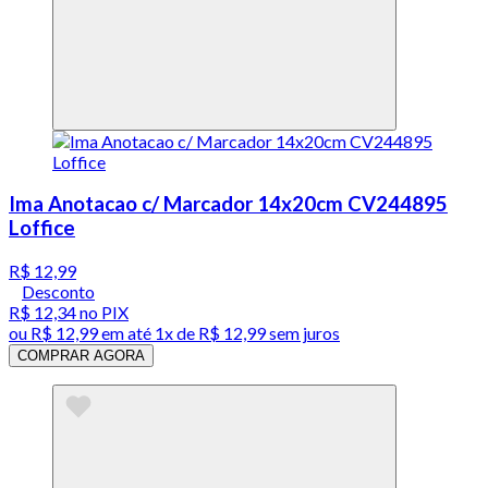
Ima Anotacao c/ Marcador 14x20cm CV244895
Loffice
R$ 12,99
Desconto
R$ 12,34
no PIX
ou
R$ 12,99
em até 1x de
R$ 12,99
sem juros
COMPRAR AGORA