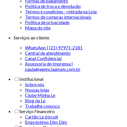
Formas de pagamento
Política de troca e devolução
Termos e condições - retirada na Loja
Termos de compras internacionais
Politica de privacidade
Mapa do site
Serviços ao cliente
WhatsApp | (21) 97971-2181
Central de atendimento
Canal Confidencial
Assessoria de Imprensa |
paula@agenciaamais.com.br
Institucional
Sobre nós
Nossas lojas
Clube Minha Le
Blog da Le
Trabalhe conosco
Serviço Financeiro
Cartão Le biscuit
Empréstimo Dim Dim