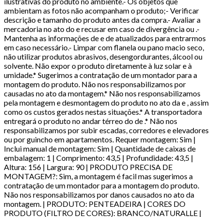
ilustrativas do produto no ambiente.- Os objetos que
ambientam as fotos não acompanham o produto;- Verificar
descrição e tamanho do produto antes da compra.- Avaliar a
mercadoria no ato do e recusar em caso de divergência ou .-
Mantenha as informações de e de atualizados para entrarmos
em caso necessário.- Limpar com flanela ou pano macio seco,
não utilizar produtos abrasivos, desengordurantes, álcool ou
solvente. Não expor o produto diretamente à luz solar e à
umidade.* Sugerimos a contratação de um montador para a
montagem do produto. Não nos responsabilizamos por
causadas no ato da montagem.* Não nos responsabilizamos
pela montagem e desmontagem do produto no ato da e , assim
como os custos gerados nestas situações.* A transportadora
entregará o produto no andar térreo do de .* Não nos
responsabilizamos por subir escadas, corredores e elevadores
ou por guincho em apartamentos. Requer montagem: Sim |
Inclui manual de montagem: Sim | Quantidade de caixas de
embalagem: 1 | Comprimento: 43,5 | Profundidade: 43,5 |
Altura: 156 | Largura: 90 | PRODUTO PRECISA DE
MONTAGEM?: Sim, a montagem é facil mas sugerimos a
contratação de um montador para a montagem do produto.
Não nos responsabilizamos por danos causados no ato da
montagem. | PRODUTO: PENTEADEIRA | CORES DO
PRODUTO (FILTRO DE CORES): BRANCO/NATURALLE |