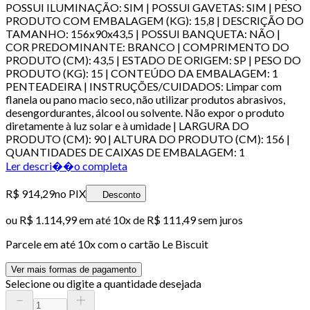
POSSUI ILUMINAÇÃO: SIM | POSSUI GAVETAS: SIM | PESO
PRODUTO COM EMBALAGEM (KG): 15,8 | DESCRIÇÃO DO
TAMANHO: 156x90x43,5 | POSSUI BANQUETA: NÃO |
COR PREDOMINANTE: BRANCO | COMPRIMENTO DO
PRODUTO (CM): 43,5 | ESTADO DE ORIGEM: SP | PESO DO
PRODUTO (KG): 15 | CONTEÚDO DA EMBALAGEM: 1
PENTEADEIRA | INSTRUÇÕES/CUIDADOS: Limpar com
flanela ou pano macio seco, não utilizar produtos abrasivos,
desengordurantes, álcool ou solvente. Não expor o produto
diretamente à luz solar e à umidade | LARGURA DO
PRODUTO (CM): 90 | ALTURA DO PRODUTO (CM): 156 |
QUANTIDADES DE CAIXAS DE EMBALAGEM: 1
Ler descri��o completa
R$ 914,29
no PIX
Desconto
ou
R$ 1.114,99
em até
10x de R$ 111,49 sem juros
Parcele em até
10
x com o cartão
Le Biscuit
Ver mais formas de pagamento
Selecione ou digite a quantidade desejada