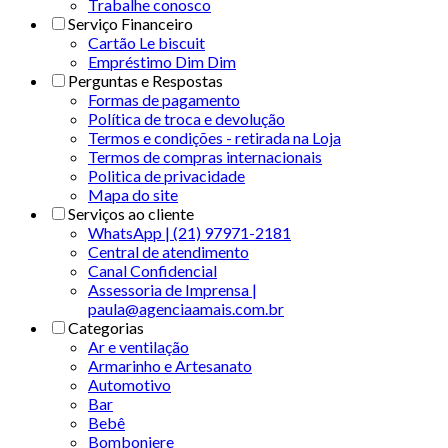
Trabalhe conosco
Serviço Financeiro
Cartão Le biscuit
Empréstimo Dim Dim
Perguntas e Respostas
Formas de pagamento
Política de troca e devolução
Termos e condições - retirada na Loja
Termos de compras internacionais
Politica de privacidade
Mapa do site
Serviços ao cliente
WhatsApp | (21) 97971-2181
Central de atendimento
Canal Confidencial
Assessoria de Imprensa |
paula@agenciaamais.com.br
Categorias
Ar e ventilação
Armarinho e Artesanato
Automotivo
Bar
Bebê
Bomboniere