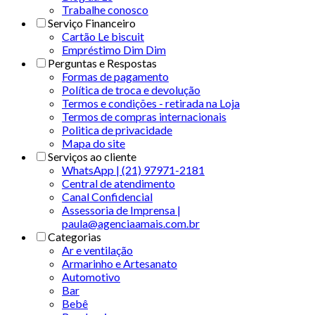
Trabalhe conosco
Serviço Financeiro
Cartão Le biscuit
Empréstimo Dim Dim
Perguntas e Respostas
Formas de pagamento
Política de troca e devolução
Termos e condições - retirada na Loja
Termos de compras internacionais
Politica de privacidade
Mapa do site
Serviços ao cliente
WhatsApp | (21) 97971-2181
Central de atendimento
Canal Confidencial
Assessoria de Imprensa |
paula@agenciaamais.com.br
Categorias
Ar e ventilação
Armarinho e Artesanato
Automotivo
Bar
Bebê