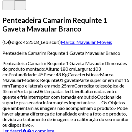
Penteadeira Camarim Requinte 1
Gaveta Mavaular Branco
(C�digo:
432508_Lebiscuit
)
Marca:
Mavaular Móveis
Penteadeira Camarim Requinte 1 Gaveta Mavaular Branco
Penteadeira Camarim Requinte 1 Gaveta MavaularDimensões
do produto montado:Altura: 180 cmLargura: 103
cmProfundidade: 45Peso: 48 KgCaracterísticas:Marca:
MavaularModelo: Requinte01 gavetaParte superior em mdf 15
mmTampo e laterais em mdp 25mmCorrediça telescópica de
35 mmPorta jóias06 lâmpadas led bivolt alternadas entre
quente e friaInterruptor com tomada embutidoOpcional de
suporte pra secadorInformações importantes:-. .- Os Objetos
que ambientam as imagens não acompanham o produto.- Pode
haver alguma diferença de tonalidade entre a foto e o produto,
devido ao tratamento de imagens e a calibração do seu monitor
ou dispositivo.-.
Ler descri��o completa