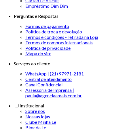
Cartão Le biscuit
Empréstimo Dim Dim
Perguntas e Respostas
Formas de pagamento
Política de troca e devolução
Termos e condições - retirada na Loja
Termos de compras internacionais
Politica de privacidade
Mapa do site
Serviços ao cliente
WhatsApp | (21) 97971-2181
Central de atendimento
Canal Confidencial
Assessoria de Imprensa |
paula@agenciaamais.com.br
Institucional
Sobre nós
Nossas lojas
Clube Minha Le
Blog da Le