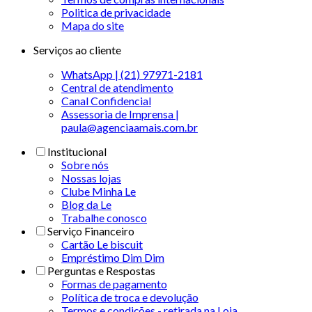
Politica de privacidade
Mapa do site
Serviços ao cliente
WhatsApp | (21) 97971-2181
Central de atendimento
Canal Confidencial
Assessoria de Imprensa |
paula@agenciaamais.com.br
Institucional
Sobre nós
Nossas lojas
Clube Minha Le
Blog da Le
Trabalhe conosco
Serviço Financeiro
Cartão Le biscuit
Empréstimo Dim Dim
Perguntas e Respostas
Formas de pagamento
Política de troca e devolução
Termos e condições - retirada na Loja