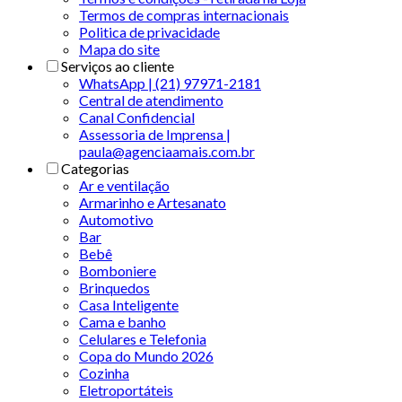
Termos de compras internacionais
Politica de privacidade
Mapa do site
Serviços ao cliente
WhatsApp | (21) 97971-2181
Central de atendimento
Canal Confidencial
Assessoria de Imprensa |
paula@agenciaamais.com.br
Categorias
Ar e ventilação
Armarinho e Artesanato
Automotivo
Bar
Bebê
Bomboniere
Brinquedos
Casa Inteligente
Cama e banho
Celulares e Telefonia
Copa do Mundo 2026
Cozinha
Eletroportáteis