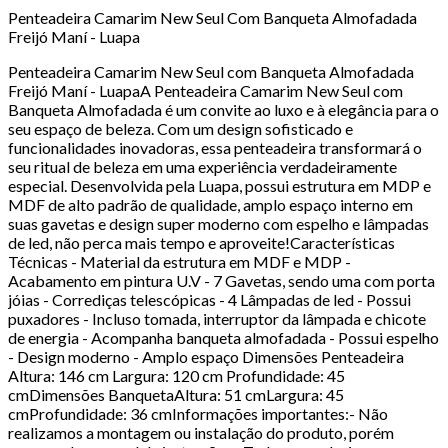
Penteadeira Camarim New Seul Com Banqueta Almofadada
Freijó Maní - Luapa
Penteadeira Camarim New Seul com Banqueta Almofadada
Freijó Maní - LuapaA Penteadeira Camarim New Seul com
Banqueta Almofadada é um convite ao luxo e à elegância para o
seu espaço de beleza. Com um design sofisticado e
funcionalidades inovadoras, essa penteadeira transformará o
seu ritual de beleza em uma experiência verdadeiramente
especial. Desenvolvida pela Luapa, possui estrutura em MDP e
MDF de alto padrão de qualidade, amplo espaço interno em
suas gavetas e design super moderno com espelho e lâmpadas
de led, não perca mais tempo e aproveite!Características
Técnicas - Material da estrutura em MDF e MDP -
Acabamento em pintura U.V - 7 Gavetas, sendo uma com porta
jóias - Corrediças telescópicas - 4 Lâmpadas de led - Possui
puxadores - Incluso tomada, interruptor da lâmpada e chicote
de energia - Acompanha banqueta almofadada - Possui espelho
- Design moderno - Amplo espaço Dimensões Penteadeira
Altura: 146 cm Largura: 120 cm Profundidade: 45
cmDimensões BanquetaAltura: 51 cmLargura: 45
cmProfundidade: 36 cmInformações importantes:- Não
realizamos a montagem ou instalação do produto, porém