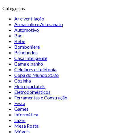
Categorias
Ar e ventilação
Armarinho e Artesanato
Automotivo
Bar
Bebê
Bomboniere
Brinquedos
Casa Inteligente
Cama e banho
Celulares e Telefonia
Copa do Mundo 2026
Cozinha
Eletroportáteis
Eletrodomésticos
Ferramentas e Construção
Festa
Games
Informática
Lazer
Mesa Posta
Móveis