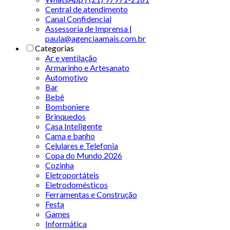
Central de atendimento
Canal Confidencial
Assessoria de Imprensa |
paula@agenciaamais.com.br
Categorias
Ar e ventilação
Armarinho e Artesanato
Automotivo
Bar
Bebê
Bomboniere
Brinquedos
Casa Inteligente
Cama e banho
Celulares e Telefonia
Copa do Mundo 2026
Cozinha
Eletroportáteis
Eletrodomésticos
Ferramentas e Construção
Festa
Games
Informática