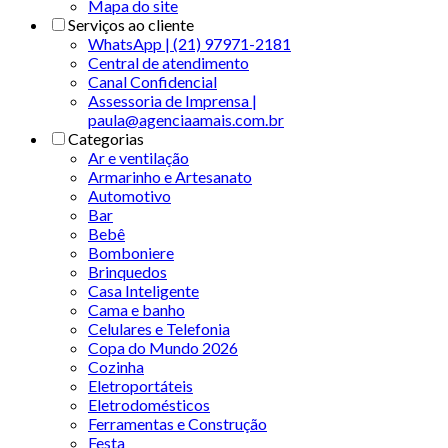
Mapa do site
Serviços ao cliente
WhatsApp | (21) 97971-2181
Central de atendimento
Canal Confidencial
Assessoria de Imprensa |
paula@agenciaamais.com.br
Categorias
Ar e ventilação
Armarinho e Artesanato
Automotivo
Bar
Bebê
Bomboniere
Brinquedos
Casa Inteligente
Cama e banho
Celulares e Telefonia
Copa do Mundo 2026
Cozinha
Eletroportáteis
Eletrodomésticos
Ferramentas e Construção
Festa