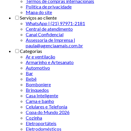
Termos de compras internacionais
Politica de privacidade
Mapa do site
Serviços ao cliente
WhatsApp | (21) 97971-2181
Central de atendimento
Canal Confidencial
Assessoria de Imprensa |
paula@agenciaamais.com.br
Categorias
Ar e ventilação
Armarinho e Artesanato
Automotivo
Bar
Bebê
Bomboniere
Brinquedos
Casa Inteligente
Cama e banho
Celulares e Telefonia
Copa do Mundo 2026
Cozinha
Eletroportáteis
Eletrodomésticos