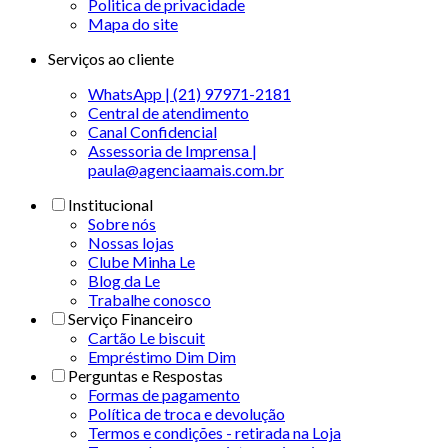
Politica de privacidade
Mapa do site
Serviços ao cliente
WhatsApp | (21) 97971-2181
Central de atendimento
Canal Confidencial
Assessoria de Imprensa |
paula@agenciaamais.com.br
Institucional
Sobre nós
Nossas lojas
Clube Minha Le
Blog da Le
Trabalhe conosco
Serviço Financeiro
Cartão Le biscuit
Empréstimo Dim Dim
Perguntas e Respostas
Formas de pagamento
Política de troca e devolução
Termos e condições - retirada na Loja