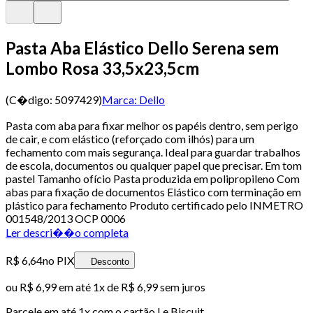
Pasta Aba Elástico Dello Serena sem
Lombo Rosa 33,5x23,5cm
(C�digo:
5097429
)
Marca:
Dello
Pasta com aba para fixar melhor os papéis dentro, sem perigo
de cair, e com elástico (reforçado com ilhós) para um
fechamento com mais segurança. Ideal para guardar trabalhos
de escola, documentos ou qualquer papel que precisar. Em tom
pastel Tamanho ofício Pasta produzida em polipropileno Com
abas para fixação de documentos Elástico com terminação em
plástico para fechamento Produto certificado pelo INMETRO
001548/2013 OCP 0006
Ler descri��o completa
R$ 6,64
no PIX
Desconto
ou
R$ 6,99
em até 1x de
R$ 6,99
sem juros
Parcele em até
1
x com o cartão
Le Biscuit