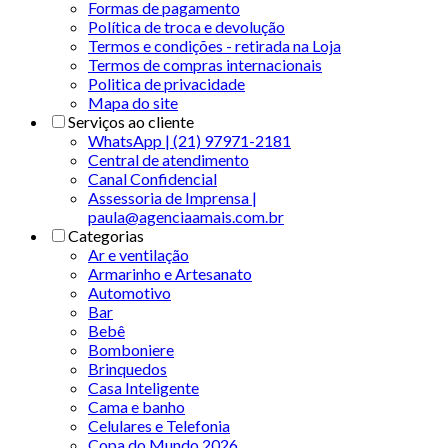
Formas de pagamento
Política de troca e devolução
Termos e condições - retirada na Loja
Termos de compras internacionais
Politica de privacidade
Mapa do site
Serviços ao cliente
WhatsApp | (21) 97971-2181
Central de atendimento
Canal Confidencial
Assessoria de Imprensa |
paula@agenciaamais.com.br
Categorias
Ar e ventilação
Armarinho e Artesanato
Automotivo
Bar
Bebê
Bomboniere
Brinquedos
Casa Inteligente
Cama e banho
Celulares e Telefonia
Copa do Mundo 2026