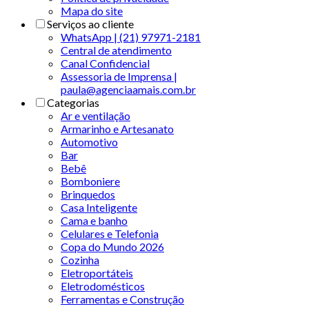
Mapa do site
Serviços ao cliente
WhatsApp | (21) 97971-2181
Central de atendimento
Canal Confidencial
Assessoria de Imprensa |
paula@agenciaamais.com.br
Categorias
Ar e ventilação
Armarinho e Artesanato
Automotivo
Bar
Bebê
Bomboniere
Brinquedos
Casa Inteligente
Cama e banho
Celulares e Telefonia
Copa do Mundo 2026
Cozinha
Eletroportáteis
Eletrodomésticos
Ferramentas e Construção