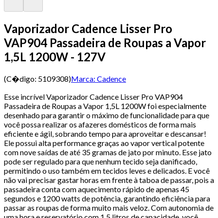
Vaporizador Cadence Lisser Pro
VAP904 Passadeira de Roupas a Vapor
1,5L 1200W - 127V
(C�digo:
5109308
)
Marca:
Cadence
Esse incrível Vaporizador Cadence Lisser Pro VAP904
Passadeira de Roupas a Vapor 1,5L 1200W foi especialmente
desenhado para garantir o máximo de funcionalidade para que
você possa realizar os afazeres domésticos de forma mais
eficiente e ágil, sobrando tempo para aproveitar e descansar!
Ele possui alta performance graças ao vapor vertical potente
com nove saídas de até 35 gramas de jato por minuto. Esse jato
pode ser regulado para que nenhum tecido seja danificado,
permitindo o uso também em tecidos leves e delicados. E você
não vai precisar gastar horas em frente à taboa de passar, pois a
passadeira conta com aquecimento rápido de apenas 45
segundos e 1200 watts de potência, garantindo eficiência para
passar as roupas de forma muito mais veloz. Com autonomia de
uma hora e reservatório com 1,5 litros de capacidade, você