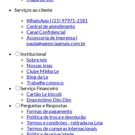
Serviços ao cliente
WhatsApp | (21) 97971-2181
Central de atendimento
Canal Confidencial
Assessoria de Imprensa |
paula@agenciaamais.com.br
Institucional
Sobre nós
Nossas lojas
Clube Minha Le
Blog da Le
Trabalhe conosco
Serviço Financeiro
Cartão Le biscuit
Empréstimo Dim Dim
Perguntas e Respostas
Formas de pagamento
Política de troca e devolução
Termos e condições - retirada na Loja
Termos de compras internacionais
Politica de privacidade