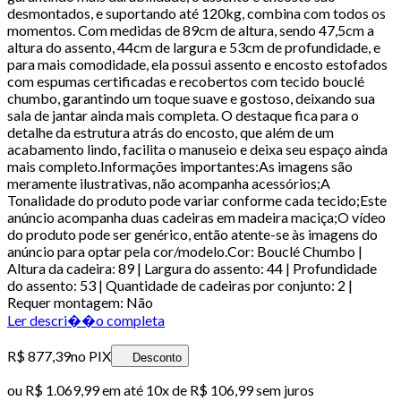
desmontados, e suportando até 120kg, combina com todos os
momentos. Com medidas de 89cm de altura, sendo 47,5cm a
altura do assento, 44cm de largura e 53cm de profundidade, e
para mais comodidade, ela possui assento e encosto estofados
com espumas certificadas e recobertos com tecido bouclé
chumbo, garantindo um toque suave e gostoso, deixando sua
sala de jantar ainda mais completa. O destaque fica para o
detalhe da estrutura atrás do encosto, que além de um
acabamento lindo, facilita o manuseio e deixa seu espaço ainda
mais completo.Informações importantes:As imagens são
meramente ilustrativas, não acompanha acessórios;A
Tonalidade do produto pode variar conforme cada tecido;Este
anúncio acompanha duas cadeiras em madeira maciça;O vídeo
do produto pode ser genérico, então atente-se às imagens do
anúncio para optar pela cor/modelo.Cor: Bouclé Chumbo |
Altura da cadeira: 89 | Largura do assento: 44 | Profundidade
do assento: 53 | Quantidade de cadeiras por conjunto: 2 |
Requer montagem: Não
Ler descri��o completa
R$ 877,39
no PIX
Desconto
ou
R$ 1.069,99
em até
10x de R$ 106,99 sem juros