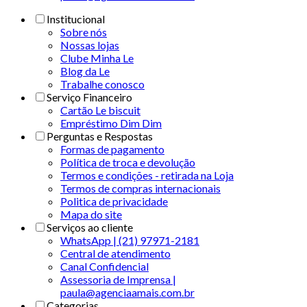
Institucional
Sobre nós
Nossas lojas
Clube Minha Le
Blog da Le
Trabalhe conosco
Serviço Financeiro
Cartão Le biscuit
Empréstimo Dim Dim
Perguntas e Respostas
Formas de pagamento
Política de troca e devolução
Termos e condições - retirada na Loja
Termos de compras internacionais
Politica de privacidade
Mapa do site
Serviços ao cliente
WhatsApp | (21) 97971-2181
Central de atendimento
Canal Confidencial
Assessoria de Imprensa |
paula@agenciaamais.com.br
Categorias