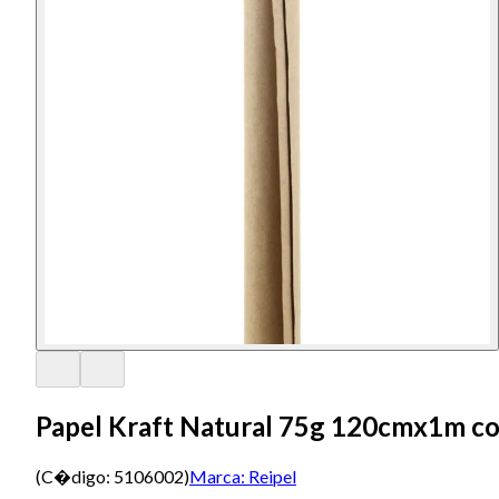
Papel Kraft Natural 75g 120cmx1m co
(C�digo:
5106002
)
Marca:
Reipel