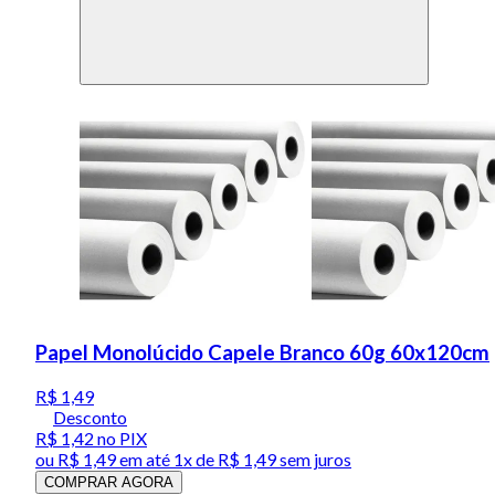
Papel Monolúcido Capele Branco 60g 60x120cm
R$ 1,49
Desconto
R$ 1,42
no PIX
ou
R$ 1,49
em até 1x de
R$ 1,49
sem juros
COMPRAR AGORA