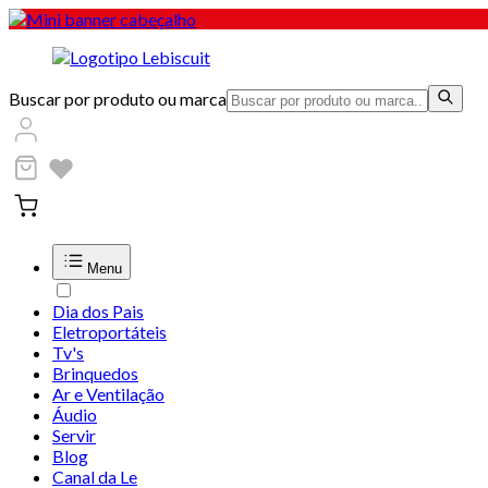
Buscar por produto ou marca
Menu
Dia dos Pais
Eletroportáteis
Tv's
Brinquedos
Ar e Ventilação
Áudio
Servir
Blog
Canal da Le