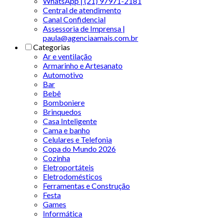
WhatsApp | (21) 97971-2181
Central de atendimento
Canal Confidencial
Assessoria de Imprensa |
paula@agenciaamais.com.br
Categorias
Ar e ventilação
Armarinho e Artesanato
Automotivo
Bar
Bebê
Bomboniere
Brinquedos
Casa Inteligente
Cama e banho
Celulares e Telefonia
Copa do Mundo 2026
Cozinha
Eletroportáteis
Eletrodomésticos
Ferramentas e Construção
Festa
Games
Informática