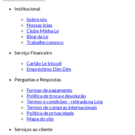
Institucional
Sobre nós
Nossas lojas
Clube Minha Le
Blog da Le
Trabalhe conosco
Serviço Financeiro
Cartão Le biscuit
Empréstimo Dim Dim
Perguntas e Respostas
Formas de pagamento
Política de troca e devolução
Termos e condições - retirada na Loja
Termos de compras internacionais
Politica de privacidade
Mapa do site
Serviços ao cliente