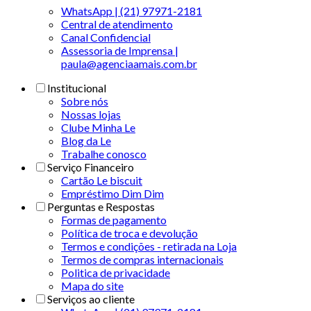
WhatsApp | (21) 97971-2181
Central de atendimento
Canal Confidencial
Assessoria de Imprensa |
paula@agenciaamais.com.br
Institucional
Sobre nós
Nossas lojas
Clube Minha Le
Blog da Le
Trabalhe conosco
Serviço Financeiro
Cartão Le biscuit
Empréstimo Dim Dim
Perguntas e Respostas
Formas de pagamento
Política de troca e devolução
Termos e condições - retirada na Loja
Termos de compras internacionais
Politica de privacidade
Mapa do site
Serviços ao cliente