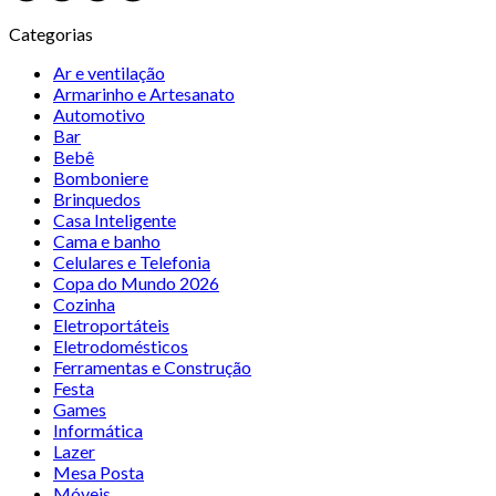
Categorias
Ar e ventilação
Armarinho e Artesanato
Automotivo
Bar
Bebê
Bomboniere
Brinquedos
Casa Inteligente
Cama e banho
Celulares e Telefonia
Copa do Mundo 2026
Cozinha
Eletroportáteis
Eletrodomésticos
Ferramentas e Construção
Festa
Games
Informática
Lazer
Mesa Posta
Móveis