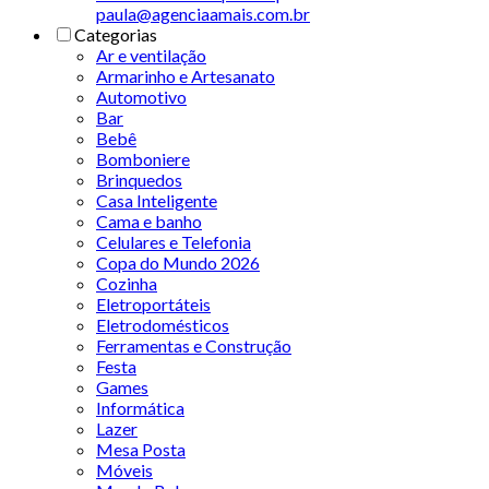
paula@agenciaamais.com.br
Categorias
Ar e ventilação
Armarinho e Artesanato
Automotivo
Bar
Bebê
Bomboniere
Brinquedos
Casa Inteligente
Cama e banho
Celulares e Telefonia
Copa do Mundo 2026
Cozinha
Eletroportáteis
Eletrodomésticos
Ferramentas e Construção
Festa
Games
Informática
Lazer
Mesa Posta
Móveis