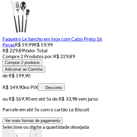
Faqueiro Le Sancho em Inox com Cabo Preto 16
Peças
R$ 59,99
R$ 59,99
R$ 229,89
Valor Total
Compre
2
Produto
s
por:
R$ 229,89
Comprar 2 produtos
Adicionar ao Carrinho
de
R$ 199,90
R$ 149,90
no PIX
Desconto
ou
R$ 169,90
em até
5x de R$ 33,98 sem juros
Parcele em até
5
x com o cartão
Le Biscuit
Ver mais formas de pagamento
Selecione ou digite a quantidade desejada