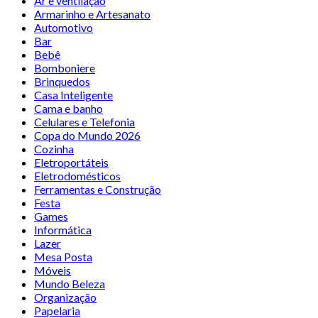
Ar e ventilação
Armarinho e Artesanato
Automotivo
Bar
Bebê
Bomboniere
Brinquedos
Casa Inteligente
Cama e banho
Celulares e Telefonia
Copa do Mundo 2026
Cozinha
Eletroportáteis
Eletrodomésticos
Ferramentas e Construção
Festa
Games
Informática
Lazer
Mesa Posta
Móveis
Mundo Beleza
Organização
Papelaria