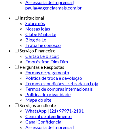
Assessoria de Imprensa |
paula@agenciaamais.com.br
Institucional
Sobre nós
Nossas lojas
Clube Minha Le
Blog da Le
Trabalhe conosco
Serviço Financeiro
Cartão Le biscuit
Empréstimo Dim Dim
Perguntas e Respostas
Formas de pagamento
Política de troca e devolução
Termos e condições - retirada na Loja
Termos de compras internacionais
Politica de privacidade
Mapa do site
Serviços ao cliente
WhatsApp | (21) 97971-2181
Central de atendimento
Canal Confidencial
Assessoria de Imprensa |