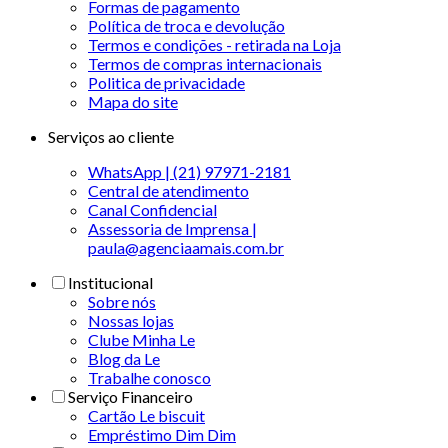
Formas de pagamento
Política de troca e devolução
Termos e condições - retirada na Loja
Termos de compras internacionais
Politica de privacidade
Mapa do site
Serviços ao cliente
WhatsApp | (21) 97971-2181
Central de atendimento
Canal Confidencial
Assessoria de Imprensa |
paula@agenciaamais.com.br
Institucional
Sobre nós
Nossas lojas
Clube Minha Le
Blog da Le
Trabalhe conosco
Serviço Financeiro
Cartão Le biscuit
Empréstimo Dim Dim