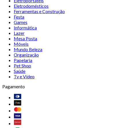
Eletroportáteis
Eletrodomésticos
Ferramentas e Construção
Festa
Games
Informática
Lazer
Mesa Posta
Móveis
Mundo Beleza
Organização
Papelaria
Pet Shop
Saúde
Tv e Vídeo
Pagamento