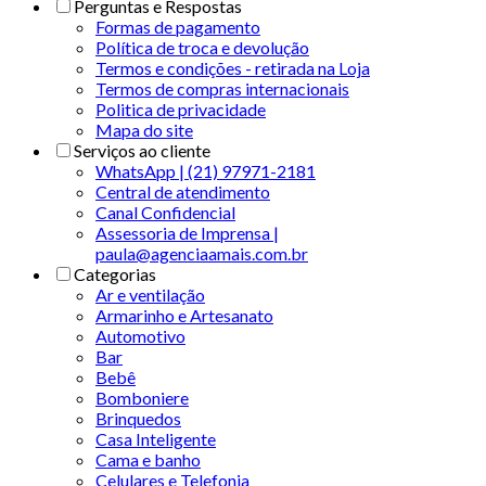
Perguntas e Respostas
Formas de pagamento
Política de troca e devolução
Termos e condições - retirada na Loja
Termos de compras internacionais
Politica de privacidade
Mapa do site
Serviços ao cliente
WhatsApp | (21) 97971-2181
Central de atendimento
Canal Confidencial
Assessoria de Imprensa |
paula@agenciaamais.com.br
Categorias
Ar e ventilação
Armarinho e Artesanato
Automotivo
Bar
Bebê
Bomboniere
Brinquedos
Casa Inteligente
Cama e banho
Celulares e Telefonia