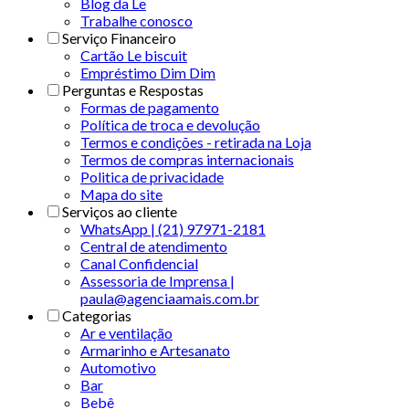
Blog da Le
Trabalhe conosco
Serviço Financeiro
Cartão Le biscuit
Empréstimo Dim Dim
Perguntas e Respostas
Formas de pagamento
Política de troca e devolução
Termos e condições - retirada na Loja
Termos de compras internacionais
Politica de privacidade
Mapa do site
Serviços ao cliente
WhatsApp | (21) 97971-2181
Central de atendimento
Canal Confidencial
Assessoria de Imprensa |
paula@agenciaamais.com.br
Categorias
Ar e ventilação
Armarinho e Artesanato
Automotivo
Bar
Bebê