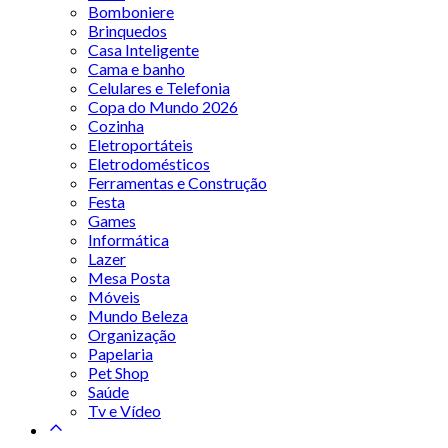
Bomboniere
Brinquedos
Casa Inteligente
Cama e banho
Celulares e Telefonia
Copa do Mundo 2026
Cozinha
Eletroportáteis
Eletrodomésticos
Ferramentas e Construção
Festa
Games
Informática
Lazer
Mesa Posta
Móveis
Mundo Beleza
Organização
Papelaria
Pet Shop
Saúde
Tv e Vídeo