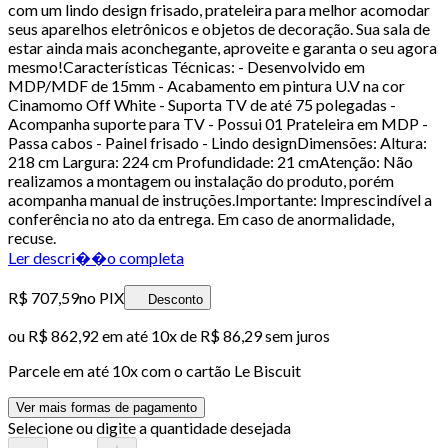
com um lindo design frisado, prateleira para melhor acomodar
seus aparelhos eletrônicos e objetos de decoração. Sua sala de
estar ainda mais aconchegante, aproveite e garanta o seu agora
mesmo!Características Técnicas: - Desenvolvido em
MDP/MDF de 15mm - Acabamento em pintura U.V na cor
Cinamomo Off White - Suporta TV de até 75 polegadas -
Acompanha suporte para TV - Possui 01 Prateleira em MDP -
Passa cabos - Painel frisado - Lindo designDimensões: Altura:
218 cm Largura: 224 cm Profundidade: 21 cmAtenção: Não
realizamos a montagem ou instalação do produto, porém
acompanha manual de instruções.Importante: Imprescindível a
conferência no ato da entrega. Em caso de anormalidade,
recuse.
Ler descri��o completa
R$ 707,59
no PIX
Desconto
ou
R$ 862,92
em até
10x de R$ 86,29 sem juros
Parcele em até
10
x com o cartão
Le Biscuit
Ver mais formas de pagamento
Selecione ou digite a quantidade desejada