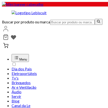
Buscar por produto ou marca
Menu
Dia dos Pais
Eletroportáteis
Tv's
Brinquedos
Ar e Ventilação
Áudio
Servir
Blog
Canal da Le