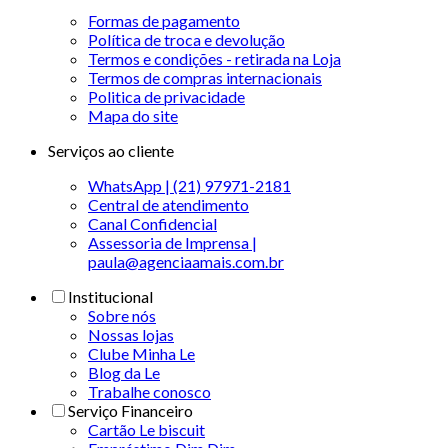
Formas de pagamento
Política de troca e devolução
Termos e condições - retirada na Loja
Termos de compras internacionais
Politica de privacidade
Mapa do site
Serviços ao cliente
WhatsApp | (21) 97971-2181
Central de atendimento
Canal Confidencial
Assessoria de Imprensa |
paula@agenciaamais.com.br
Institucional
Sobre nós
Nossas lojas
Clube Minha Le
Blog da Le
Trabalhe conosco
Serviço Financeiro
Cartão Le biscuit