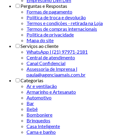
Empréstimo Dim Dim
Perguntas e Respostas
Formas de pagamento
Política de troca e devolução
Termos e condições - retirada na Loja
Termos de compras internacionais
Politica de privacidade
Mapa do site
Serviços ao cliente
WhatsApp | (21) 97971-2181
Central de atendimento
Canal Confidencial
Assessoria de Imprensa |
paula@agenciaamais.com.br
Categorias
Ar e ventilação
Armarinho e Artesanato
Automotivo
Bar
Bebê
Bomboniere
Brinquedos
Casa Inteligente
Cama e banho