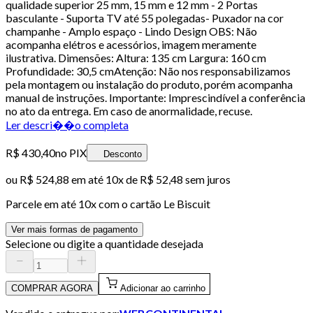
qualidade superior 25 mm, 15 mm e 12 mm - 2 Portas
basculante - Suporta TV até 55 polegadas- Puxador na cor
champanhe - Amplo espaço - Lindo Design OBS: Não
acompanha elétros e acessórios, imagem meramente
ilustrativa. Dimensões: Altura: 135 cm Largura: 160 cm
Profundidade: 30,5 cmAtenção: Não nos responsabilizamos
pela montagem ou instalação do produto, porém acompanha
manual de instruções. Importante: Imprescindível a conferência
no ato da entrega. Em caso de anormalidade, recuse.
Ler descri��o completa
R$ 430,40
no PIX
Desconto
ou
R$ 524,88
em até
10x de R$ 52,48 sem juros
Parcele em até
10
x com o cartão
Le Biscuit
Ver mais formas de pagamento
Selecione ou digite a quantidade desejada
COMPRAR AGORA
Adicionar ao carrinho