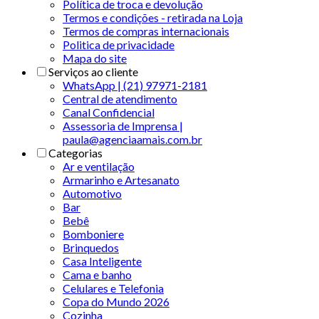
Política de troca e devolução
Termos e condições - retirada na Loja
Termos de compras internacionais
Politica de privacidade
Mapa do site
Serviços ao cliente
WhatsApp | (21) 97971-2181
Central de atendimento
Canal Confidencial
Assessoria de Imprensa |
paula@agenciaamais.com.br
Categorias
Ar e ventilação
Armarinho e Artesanato
Automotivo
Bar
Bebê
Bomboniere
Brinquedos
Casa Inteligente
Cama e banho
Celulares e Telefonia
Copa do Mundo 2026
Cozinha