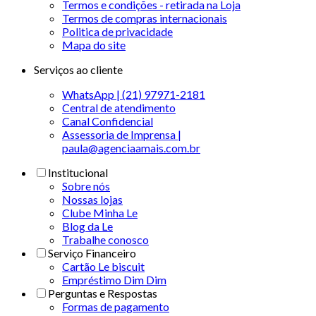
Termos e condições - retirada na Loja
Termos de compras internacionais
Politica de privacidade
Mapa do site
Serviços ao cliente
WhatsApp | (21) 97971-2181
Central de atendimento
Canal Confidencial
Assessoria de Imprensa |
paula@agenciaamais.com.br
Institucional
Sobre nós
Nossas lojas
Clube Minha Le
Blog da Le
Trabalhe conosco
Serviço Financeiro
Cartão Le biscuit
Empréstimo Dim Dim
Perguntas e Respostas
Formas de pagamento