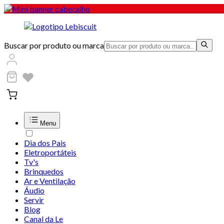
Buscar por produto ou marca
Menu
Dia dos Pais
Eletroportáteis
Tv's
Brinquedos
Ar e Ventilação
Áudio
Servir
Blog
Canal da Le