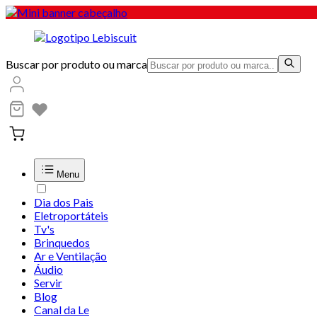
Buscar por produto ou marca
Menu
Dia dos Pais
Eletroportáteis
Tv's
Brinquedos
Ar e Ventilação
Áudio
Servir
Blog
Canal da Le