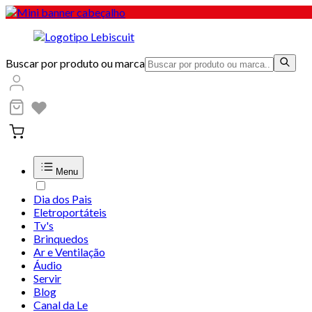
Buscar por produto ou marca
Menu
Dia dos Pais
Eletroportáteis
Tv's
Brinquedos
Ar e Ventilação
Áudio
Servir
Blog
Canal da Le