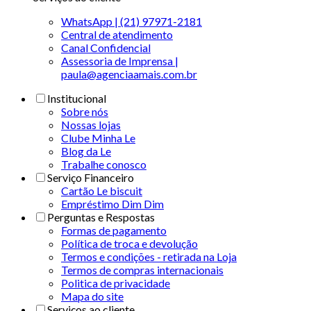
WhatsApp | (21) 97971-2181
Central de atendimento
Canal Confidencial
Assessoria de Imprensa |
paula@agenciaamais.com.br
Institucional
Sobre nós
Nossas lojas
Clube Minha Le
Blog da Le
Trabalhe conosco
Serviço Financeiro
Cartão Le biscuit
Empréstimo Dim Dim
Perguntas e Respostas
Formas de pagamento
Política de troca e devolução
Termos e condições - retirada na Loja
Termos de compras internacionais
Politica de privacidade
Mapa do site
Serviços ao cliente