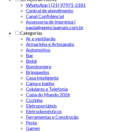
WhatsApp | (21) 97971-2181
Central de atendimento
Canal Confidencial
Assessoria de Imprensa |
paula@agenciaamais.com.br
Categorias
Ar e ventilação
Armarinho e Artesanato
Automotivo
Bar
Bebê
Bomboniere
Brinquedos
Casa Inteligente
Cama e banho
Celulares e Telefonia
Copa do Mundo 2026
Cozinha
Eletroportáteis
Eletrodomésticos
Ferramentas e Construção
Festa
Games