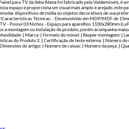
nel para TV da linha Atena foi fabricado pela Valdemóveis, é um
a espaço e proporciona um visual mais amplo e arejado, este pain
modar dispositivos de mídia ou objetos decorativos de sua pref
ir!Características Técnicas: - Desenvolvido em MDP/MDF de 15
 TV - Possui 03 Nichos - Espaço para aparelhos 1100x280mm (LxP
s a montagem ou instalação do produto, porém acompanha manual 
ofundidade: | Marca: | Formato do móvel: | Requer montagem: | Larg
rísticas do Produto 2: | Certificação de teste externa: | Número d
: | Dimensões do artigo: | Número de caixas: | Número da peça: | Qu