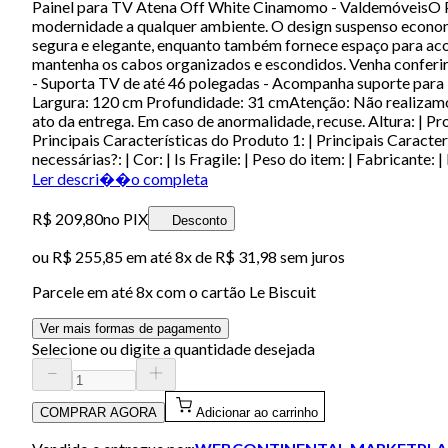
Painel para TV Atena Off White Cinamomo - ValdemóveisO Pai
modernidade a qualquer ambiente. O design suspenso economiz
segura e elegante, enquanto também fornece espaço para aco
mantenha os cabos organizados e escondidos. Venha confer
- Suporta TV de até 46 polegadas - Acompanha suporte para
Largura: 120 cm Profundidade: 31 cmAtenção: Não realizamo
ato da entrega. Em caso de anormalidade, recuse. Altura: | Pr
Principais Características do Produto 1: | Principais Caracte
necessárias?: | Cor: | Is Fragile: | Peso do item: | Fabricante
Ler descri��o completa
R$ 209,80
no PIX
Desconto
ou
R$ 255,85
em até
8x de R$ 31,98 sem juros
Parcele em até
8
x com o cartão
Le Biscuit
Ver mais formas de pagamento
Selecione ou digite a quantidade desejada
COMPRAR AGORA
Adicionar ao carrinho