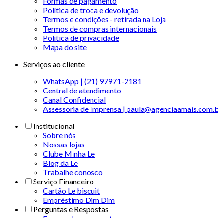
Formas de pagamento
Política de troca e devolução
Termos e condições - retirada na Loja
Termos de compras internacionais
Politica de privacidade
Mapa do site
Serviços ao cliente
WhatsApp | (21) 97971-2181
Central de atendimento
Canal Confidencial
Assessoria de Imprensa | paula@agenciaamais.com.
Institucional
Sobre nós
Nossas lojas
Clube Minha Le
Blog da Le
Trabalhe conosco
Serviço Financeiro
Cartão Le biscuit
Empréstimo Dim Dim
Perguntas e Respostas