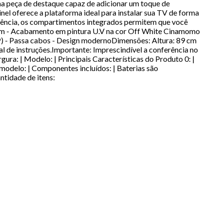
a peça de destaque capaz de adicionar um toque de
el oferece a plataforma ideal para instalar sua TV de forma
erência, os compartimentos integrados permitem que você
mm - Acabamento em pintura U.V na cor Off White Cinamomo
) - Passa cabos - Design modernoDimensões: Altura: 89 cm
de instruções.Importante: Imprescindível a conferência no
ura: | Modelo: | Principais Características do Produto 0: |
o modelo: | Componentes incluídos: | Baterias são
antidade de itens: