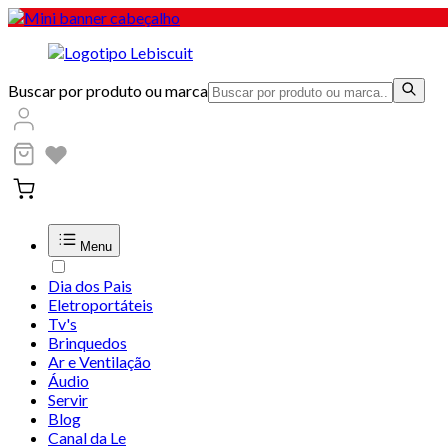
Buscar por produto ou marca
Menu
Dia dos Pais
Eletroportáteis
Tv's
Brinquedos
Ar e Ventilação
Áudio
Servir
Blog
Canal da Le