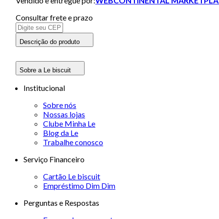
Vendido e entregue por:
WEBCONTINENTAL MARKETPLA
Consultar frete e prazo
Descrição do produto
Sobre a Le biscuit
Institucional
Sobre nós
Nossas lojas
Clube Minha Le
Blog da Le
Trabalhe conosco
Serviço Financeiro
Cartão Le biscuit
Empréstimo Dim Dim
Perguntas e Respostas