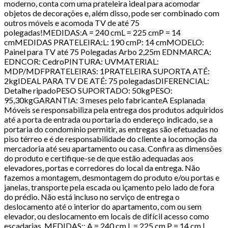
moderno, conta com uma prateleira ideal para acomodar
objetos de decorações e, além disso, pode ser combinado com
outros móveis e acomoda TV de até 75
polegadas!MEDIDAS:A = 240 cmL = 225 cmP = 14
cmMEDIDAS PRATELEIRA:L: 190 cmP: 14 cmMODELO:
Painel para TV até 75 Polegadas Arbo 2,25m EDNMARCA:
EDNCOR: CedroPINTURA: UVMATERIAL:
MDP/MDFPRATELEIRAS: 1PRATELEIRA SUPORTA ATÉ:
2kgIDEAL PARA TV DE ATÉ: 75 polegadasDIFERENCIAL:
Detalhe ripadoPESO SUPORTADO: 50kgPESO:
95,30kgGARANTIA: 3 meses pelo fabricanteA Esplanada
Móveis se responsabiliza pela entrega dos produtos adquiridos
até a porta de entrada ou portaria do endereço indicado, se a
portaria do condomínio permitir, as entregas são efetuadas no
piso térreo e é de responsabilidade do cliente a locomoção da
mercadoria até seu apartamento ou casa. Confira as dimensões
do produto e certifique-se de que estão adequadas aos
elevadores, portas e corredores do local da entrega. Não
fazemos a montagem, desmontagem do produto e/ou portas e
janelas, transporte pela escada ou içamento pelo lado de fora
do prédio. Não está incluso no serviço de entrega o
deslocamento até o interior do apartamento, com ou sem
elevador, ou deslocamento em locais de difícil acesso como
escadarias. MEDIDAS:: A = 240 cm L = 225 cm P = 14 cm |