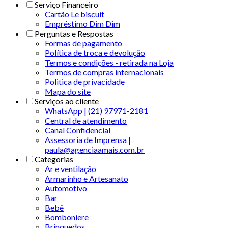
Serviço Financeiro
Cartão Le biscuit
Empréstimo Dim Dim
Perguntas e Respostas
Formas de pagamento
Política de troca e devolução
Termos e condições - retirada na Loja
Termos de compras internacionais
Politica de privacidade
Mapa do site
Serviços ao cliente
WhatsApp | (21) 97971-2181
Central de atendimento
Canal Confidencial
Assessoria de Imprensa |
paula@agenciaamais.com.br
Categorias
Ar e ventilação
Armarinho e Artesanato
Automotivo
Bar
Bebê
Bomboniere
Brinquedos