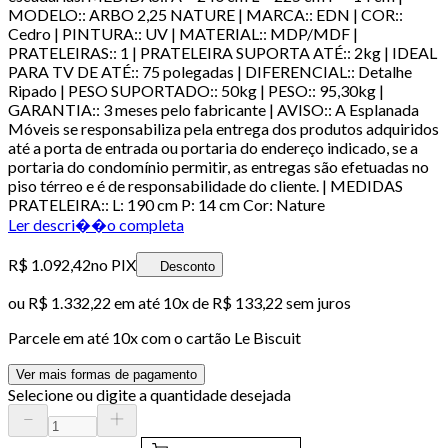
MODELO:: ARBO 2,25 NATURE | MARCA:: EDN | COR::
Cedro | PINTURA:: UV | MATERIAL:: MDP/MDF |
PRATELEIRAS:: 1 | PRATELEIRA SUPORTA ATÉ:: 2kg | IDEAL
PARA TV DE ATÉ:: 75 polegadas | DIFERENCIAL:: Detalhe
Ripado | PESO SUPORTADO:: 50kg | PESO:: 95,30kg |
GARANTIA:: 3 meses pelo fabricante | AVISO:: A Esplanada
Móveis se responsabiliza pela entrega dos produtos adquiridos
até a porta de entrada ou portaria do endereço indicado, se a
portaria do condomínio permitir, as entregas são efetuadas no
piso térreo e é de responsabilidade do cliente. | MEDIDAS
PRATELEIRA:: L: 190 cm P: 14 cm Cor: Nature
Ler descri��o completa
R$ 1.092,42
no PIX
Desconto
ou
R$ 1.332,22
em até
10x de R$ 133,22 sem juros
Parcele em até
10
x com o cartão
Le Biscuit
Ver mais formas de pagamento
Selecione ou digite a quantidade desejada