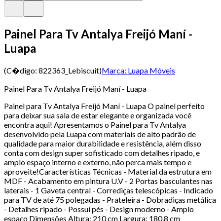
Painel Para Tv Antalya Freijó Maní -
Luapa
(C�digo:
822363_Lebiscuit
)
Marca:
Luapa Móveis
Painel Para Tv Antalya Freijó Maní - Luapa
Painel para Tv Antalya Freijó Maní - Luapa O painel perfeito
para deixar sua sala de estar elegante e organizada você
encontra aqui! Apresentamos o Painel para Tv Antalya
desenvolvido pela Luapa com materiais de alto padrão de
qualidade para maior durabilidade e resistência, além disso
conta com design super sofisticado com detalhes ripado, e
amplo espaço interno e externo, não perca mais tempo e
aproveite!Características Técnicas - Material da estrutura em
MDF - Acabamento em pintura U.V - 2 Portas basculantes nas
laterais - 1 Gaveta central - Corrediças telescópicas - Indicado
para TV de até 75 polegadas - Prateleira - Dobradiças metálica
- Detalhes ripado - Possui pés - Design moderno - Amplo
espaço Dimensões Altura: 210 cm Largura: 180,8 cm