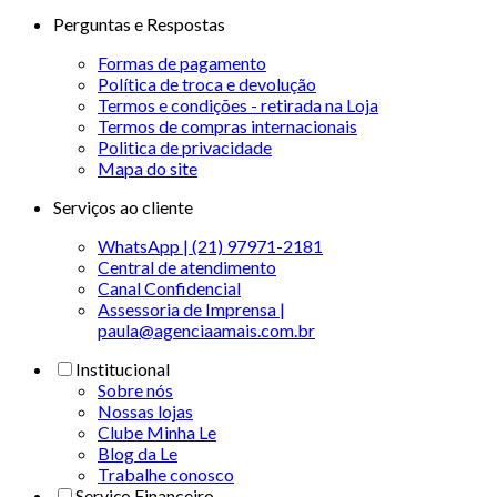
Perguntas e Respostas
Formas de pagamento
Política de troca e devolução
Termos e condições - retirada na Loja
Termos de compras internacionais
Politica de privacidade
Mapa do site
Serviços ao cliente
WhatsApp | (21) 97971-2181
Central de atendimento
Canal Confidencial
Assessoria de Imprensa |
paula@agenciaamais.com.br
Institucional
Sobre nós
Nossas lojas
Clube Minha Le
Blog da Le
Trabalhe conosco
Serviço Financeiro