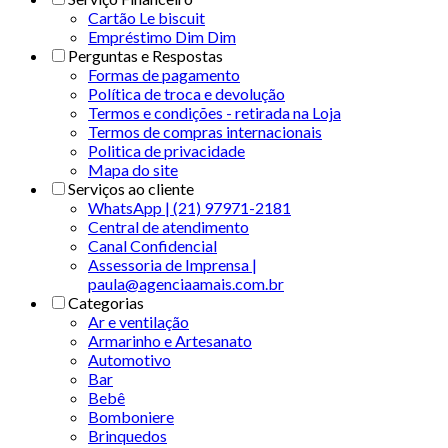
Cartão Le biscuit
Empréstimo Dim Dim
Perguntas e Respostas
Formas de pagamento
Política de troca e devolução
Termos e condições - retirada na Loja
Termos de compras internacionais
Politica de privacidade
Mapa do site
Serviços ao cliente
WhatsApp | (21) 97971-2181
Central de atendimento
Canal Confidencial
Assessoria de Imprensa |
paula@agenciaamais.com.br
Categorias
Ar e ventilação
Armarinho e Artesanato
Automotivo
Bar
Bebê
Bomboniere
Brinquedos