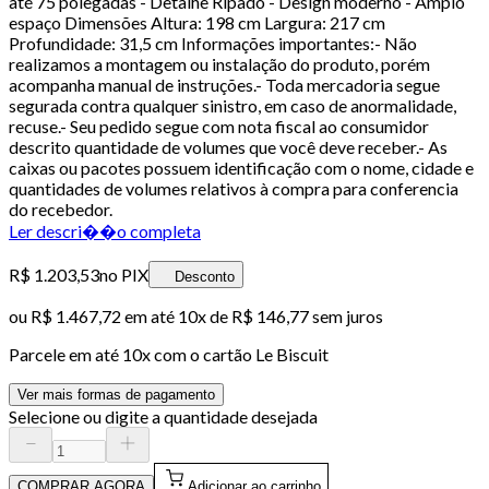
até 75 polegadas - Detalhe Ripado - Design moderno - Amplo
espaço Dimensões Altura: 198 cm Largura: 217 cm
Profundidade: 31,5 cm Informações importantes:- Não
realizamos a montagem ou instalação do produto, porém
acompanha manual de instruções.- Toda mercadoria segue
segurada contra qualquer sinistro, em caso de anormalidade,
recuse.- Seu pedido segue com nota fiscal ao consumidor
descrito quantidade de volumes que você deve receber.- As
caixas ou pacotes possuem identificação com o nome, cidade e
quantidades de volumes relativos à compra para conferencia
do recebedor.
Ler descri��o completa
R$ 1.203,53
no PIX
Desconto
ou
R$ 1.467,72
em até
10x de R$ 146,77 sem juros
Parcele em até
10
x com o cartão
Le Biscuit
Ver mais formas de pagamento
Selecione ou digite a quantidade desejada
COMPRAR AGORA
Adicionar ao carrinho