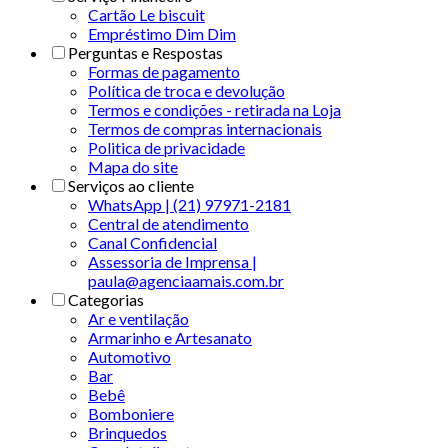
Cartão Le biscuit
Empréstimo Dim Dim
Perguntas e Respostas
Formas de pagamento
Política de troca e devolução
Termos e condições - retirada na Loja
Termos de compras internacionais
Politica de privacidade
Mapa do site
Serviços ao cliente
WhatsApp | (21) 97971-2181
Central de atendimento
Canal Confidencial
Assessoria de Imprensa |
paula@agenciaamais.com.br
Categorias
Ar e ventilação
Armarinho e Artesanato
Automotivo
Bar
Bebê
Bomboniere
Brinquedos