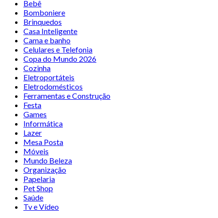
Bebê
Bomboniere
Brinquedos
Casa Inteligente
Cama e banho
Celulares e Telefonia
Copa do Mundo 2026
Cozinha
Eletroportáteis
Eletrodomésticos
Ferramentas e Construção
Festa
Games
Informática
Lazer
Mesa Posta
Móveis
Mundo Beleza
Organização
Papelaria
Pet Shop
Saúde
Tv e Vídeo