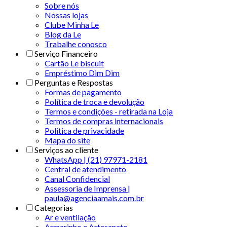
Sobre nós
Nossas lojas
Clube Minha Le
Blog da Le
Trabalhe conosco
Serviço Financeiro
Cartão Le biscuit
Empréstimo Dim Dim
Perguntas e Respostas
Formas de pagamento
Política de troca e devolução
Termos e condições - retirada na Loja
Termos de compras internacionais
Politica de privacidade
Mapa do site
Serviços ao cliente
WhatsApp | (21) 97971-2181
Central de atendimento
Canal Confidencial
Assessoria de Imprensa |
paula@agenciaamais.com.br
Categorias
Ar e ventilação
Armarinho e Artesanato