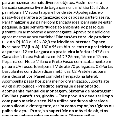
para armazenar os mais diversos objetos. Assim, deixar a
bancada suspensa livre de bagunças nunca foi tão fácil. Ah, o
painel para TV suporta aparelhos de até 70 polegadas e o
passa-fios garante a organização dos cabos na parte traseira.
Para finalizar, é um painel com bancada ideal para sala de estar
pequena, já que permite fluidez ao ambiente, ao passo que
garante um ar moderno e aconchegante. Aproveite e adicione
agora mesmo ao seu carrinho!
Dimensões total do produto
(L x A x P)
180 x 162 x 32,8 cm
Medidas Internas
Espaço
livre para TV (L x A):
180 x 95 cm
Altura entre a prateleira e
as portas:
12 cm
Largura da prateleira inferior:
147,6 cm
Características:
Estrutura em MDP 25mm, 15mm e 12mm.
Peças na cor Noce Milano e Preto Fosco com acabamento em
pintura UV fosco. Ideal para TV de até 70 polegadas. 03 Portas
basculantes com dobradiças metálicas. 02 Prateleiras para
itens decorativos. Painel com detalhe ripado na lateral.
Acompanha passa fios, para melhor organização. Suporta até
48 kg distribuídos.
- Produto entregue desmontado,
acompanha manual de montagem. Sistema de montagem:
Cavilhas, parafusos, girofix.
- Este produto deve ser limpo
com pano macio e seco. Não utilize produtos abrasivos
como álcool e detergente, assim como esponjas rígidas ou
palha de aço.
- Proteja a superfície do móvel de objetos
que transmitam calor ou umidade.
Observações