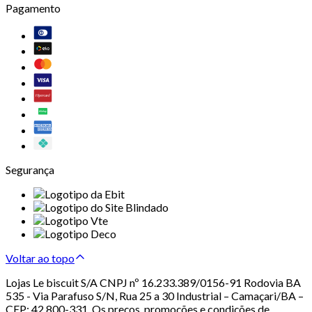
Pagamento
Segurança
Voltar ao topo
Lojas Le biscuit S/A CNPJ nº 16.233.389/0156-91 Rodovia BA
535 - Via Parafuso S/N, Rua 25 a 30 Industrial – Camaçari/BA –
CEP: 42.800-331. Os preços, promoções e condições de