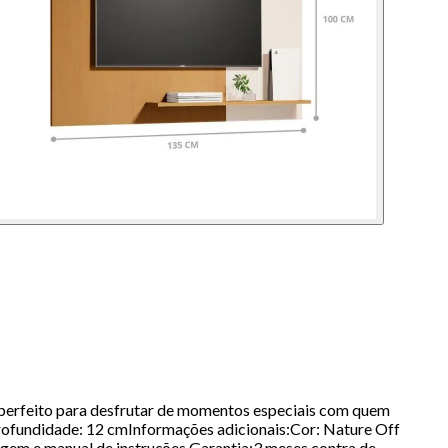
 é perfeito para desfrutar de momentos especiais com quem
rofundidade: 12 cmInformações adicionais:Cor: Nature Off
gem e manual de instruções.Garantia:3 meses contra de