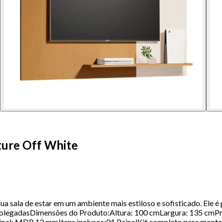
ture Off White
ua sala de estar em um ambiente mais estiloso e sofisticado. Ele
 polegadasDimensões do Produto:Altura: 100 cmLargura: 135 cmP
ipal: MDP 12 mmItens inclusos:01 PainelKit completo para monta