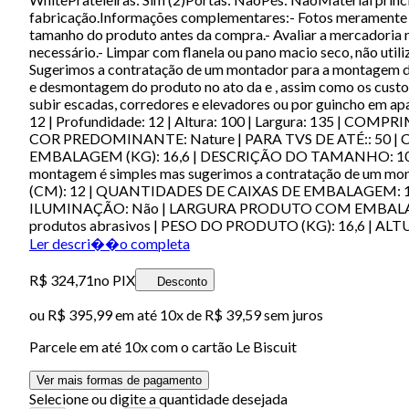
fabricação.Informações complementares:- Fotos meramente il
tamanho do produto antes da compra.- Avaliar a mercadoria n
necessário.- Limpar com flanela ou pano macio seco, não util
Sugerimos a contratação de um montador para a montagem d
e desmontagem do produto no ato da e , assim como os custos
subir escadas, corredores e elevadores ou por guincho em a
12 | Profundidade: 12 | Altura: 100 | Largura: 135
COR PREDOMINANTE: Nature | PARA TVS DE ATÉ:: 50 
EMBALAGEM (KG): 16,6 | DESCRIÇÃO DO TAMANHO: 1
montagem é simples mas sugerimos a contratação de um 
(CM): 12 | QUANTIDADES DE CAIXAS DE EMBALAGEM: 1
ILUMINAÇÃO: Não | LARGURA PRODUTO COM EMBALAGEM (C
produtos abrasivos | PESO DO PRODUTO (KG): 16,6 | AL
Ler descri��o completa
R$ 324,71
no PIX
Desconto
ou
R$ 395,99
em até
10x de R$ 39,59 sem juros
Parcele em até
10
x com o cartão
Le Biscuit
Ver mais formas de pagamento
Selecione ou digite a quantidade desejada