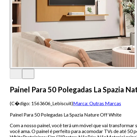
Painel Para 50 Polegadas La Spazia Na
(C�digo:
1563606_Lebiscuit
)
Marca:
Outras Marcas
Painel Para 50 Polegadas La Spazia Nature Off White
Com a nosso painel, você terá um móvel que vai transformar s
você ama. O painel é perfeito para acomodar TVs de até 50
WhitePrateleiras: Sim (2)Portas: NãoPés: NãoMaterial princ