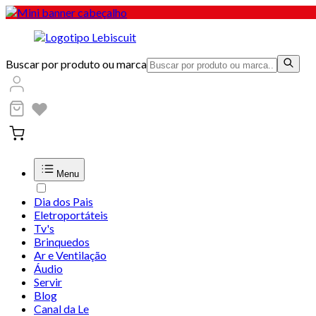
Buscar por produto ou marca
Menu
Dia dos Pais
Eletroportáteis
Tv's
Brinquedos
Ar e Ventilação
Áudio
Servir
Blog
Canal da Le