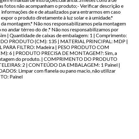
s fotos não acompanham o produto;- Verificar descrição e
s informações de e de atualizados para entrarmos em caso
 expor o produto diretamente à luz solar e à umidade.*
o da montagem.* Não nos responsabilizamos pela montagem
 no andar térreo do de .* Não nos responsabilizamos por
 Sim | Quantidade de caixas de embalagem: 1 | Comprimento:
RA DO PRODUTO (CM): 135 | MATERIAL PRINCIPAL: MDP |
AL PARA FILTRO: Madeira | PESO PRODUTO COM
): 6 | PRODUTO PRECISA DE MONTAGEM?: Sim, a
 na montagem do produto. | COMPRIMENTO DO PRODUTO
ELEIRAS: 2 | CONTEÚDO DA EMBALAGEM: 1 Painel |
impar com flanela ou pano macio, não utilizar
TO: Painel