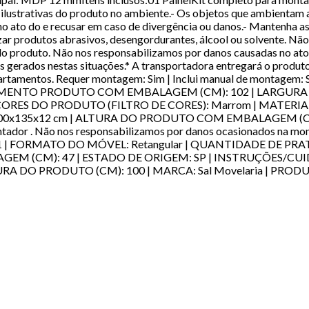
ustrativas do produto no ambiente.- Os objetos que ambientam a
o ato do e recusar em caso de divergência ou danos.- Mantenha a
izar produtos abrasivos, desengordurantes, álcool ou solvente. Não
o produto. Não nos responsabilizamos por danos causadas no at
 gerados nestas situações.* A transportadora entregará o produto
partamentos. Requer montagem: Sim | Inclui manual de montagem:
 | COMPRIMENTO PRODUTO COM EMBALAGEM (CM): 102 | LARGU
| CORES DO PRODUTO (FILTRO DE CORES): Marrom | MATERI
00x135x12 cm | ALTURA DO PRODUTO COM EMBALAGEM (CM
montador . Não nos responsabilizamos por danos ocasionados
 | FORMATO DO MÓVEL: Retangular | QUANTIDADE DE PRAT
M): 47 | ESTADO DE ORIGEM: SP | INSTRUÇÕES/CUIDADOS: L
TURA DO PRODUTO (CM): 100 | MARCA: Sal Movelaria | PRODU