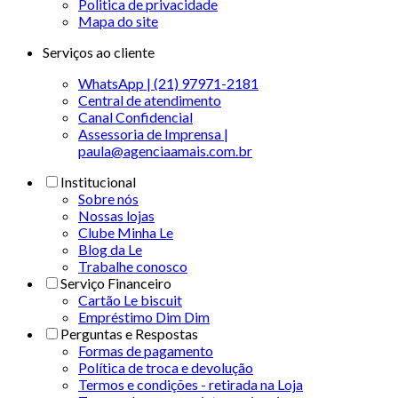
Politica de privacidade
Mapa do site
Serviços ao cliente
WhatsApp | (21) 97971-2181
Central de atendimento
Canal Confidencial
Assessoria de Imprensa |
paula@agenciaamais.com.br
Institucional
Sobre nós
Nossas lojas
Clube Minha Le
Blog da Le
Trabalhe conosco
Serviço Financeiro
Cartão Le biscuit
Empréstimo Dim Dim
Perguntas e Respostas
Formas de pagamento
Política de troca e devolução
Termos e condições - retirada na Loja