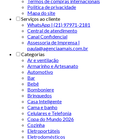
Termos de compras internacionais
Politica de privacidade
Mapa do site
Serviços ao cliente
WhatsApp | (21) 97971-2181
Central de atendimento
Canal Confidencial
Assessoria de Imprensa |
paula@agenciaamais.com.br
Categorias
Ar e ventilação
Armarinho e Artesanato
Automotivo
Bar
Bebê
Bomboniere
Brinquedos
Casa Inteligente
Cama e banho
Celulares e Telefonia
Copa do Mundo 2026
Cozinha
Eletroportáteis
Eletrodomésticos