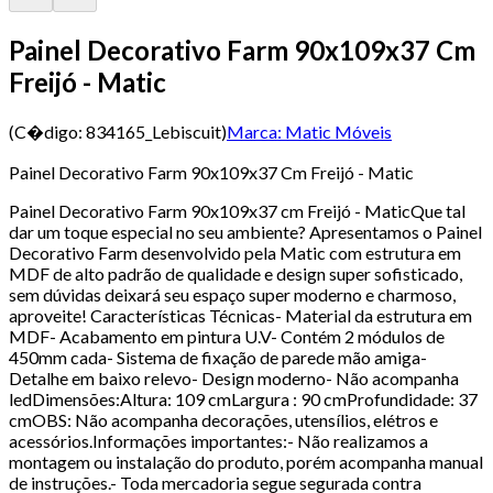
Painel Decorativo Farm 90x109x37 Cm
Freijó - Matic
(C�digo:
834165_Lebiscuit
)
Marca:
Matic Móveis
Painel Decorativo Farm 90x109x37 Cm Freijó - Matic
Painel Decorativo Farm 90x109x37 cm Freijó - MaticQue tal
dar um toque especial no seu ambiente? Apresentamos o Painel
Decorativo Farm desenvolvido pela Matic com estrutura em
MDF de alto padrão de qualidade e design super sofisticado,
sem dúvidas deixará seu espaço super moderno e charmoso,
aproveite! Características Técnicas- Material da estrutura em
MDF- Acabamento em pintura U.V- Contém 2 módulos de
450mm cada- Sistema de fixação de parede mão amiga-
Detalhe em baixo relevo- Design moderno- Não acompanha
ledDimensões:Altura: 109 cmLargura : 90 cmProfundidade: 37
cmOBS: Não acompanha decorações, utensílios, elétros e
acessórios.Informações importantes:- Não realizamos a
montagem ou instalação do produto, porém acompanha manual
de instruções.- Toda mercadoria segue segurada contra