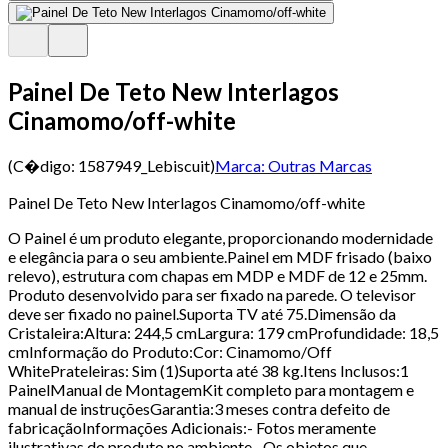
Painel De Teto New Interlagos
Cinamomo/off-white
(C�digo:
1587949_Lebiscuit
)
Marca:
Outras Marcas
Painel De Teto New Interlagos Cinamomo/off-white
O Painel é um produto elegante, proporcionando modernidade
e elegância para o seu ambiente.Painel em MDF frisado (baixo
relevo), estrutura com chapas em MDP e MDF de 12 e 25mm.
Produto desenvolvido para ser fixado na parede. O televisor
deve ser fixado no painel.Suporta TV até 75.Dimensão da
Cristaleira:Altura: 244,5 cmLargura: 179 cmProfundidade: 18,5
cmInformação do Produto:Cor: Cinamomo/Off
WhitePrateleiras: Sim (1)Suporta até 38 kg.Itens Inclusos:1
PainelManual de MontagemKit completo para montagem e
manual de instruçõesGarantia:3 meses contra defeito de
fabricaçãoInformações Adicionais:- Fotos meramente
ilustrativas do produto no ambiente.- Os objetos que