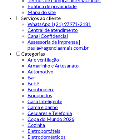
Termos de compras internacionais
Politica de privacidade
Mapa do site
Serviços ao cliente
WhatsApp | (21) 97971-2181
Central de atendimento
Canal Confidencial
Assessoria de Imprensa |
paula@agenciaamais.com.br
Categorias
Ar e ventilação
Armarinho e Artesanato
Automotivo
Bar
Bebê
Bomboniere
Brinquedos
Casa Inteligente
Cama e banho
Celulares e Telefonia
Copa do Mundo 2026
Cozinha
Eletroportáteis
Eletrodomésticos