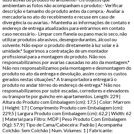
ambientam as fotos não acompanham o produto;- Verificar
descrição e tamanho do produto antes da compra.- Avaliar a
mercadoria no ato do recebimento e recuse em caso de
divergência ou avarias.- Mantenha as informações de contato e
endereço de entrega atualizados para entrarmos em contato
caso necessário.- Limpar com flanela ou pano macio seco, não
utilizar produtos abrasivos, desengordurantes, álcool ou
solvente. Não expor o produto diretamente à luz solar e à
umidade.* Sugerimos a contratação de um montador
profissional para a montagem do produto. Não nos
responsabilizamos por avarias causadas no ato da montagem.*
Não nos responsabilizamos pela montagem e desmontagem do
produto no ato da entrega e devolução, assim como os custos
gerados nestas situações.* A transportadora entregará o
produto no andar térreo do endereço de entrega.* Não nos
responsabilizamos por subir escadas, corredores e elevadores
ou transporte por guincho em apartamentos. Length: 229 |
Altura do Produto com Embalagem (cm): 17,5 | Color: Marrom
| Height: 17 | Comprimento Produto com Embalagem (cm):
229,5 | Largura Produto com Embalagem (cm): 62,2 | Width: 62
| Material para Filtro: MDP | Peso Produto Com Embalagem
(Kg): 57,9 | Tipo de Cama/Cabeceira: Padrão | Acompanha
Colchão: Sem Colchão | Num. Volumes: 1 | Fabricante: