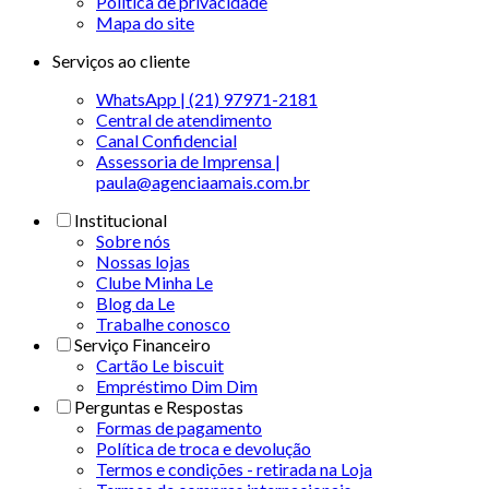
Politica de privacidade
Mapa do site
Serviços ao cliente
WhatsApp | (21) 97971-2181
Central de atendimento
Canal Confidencial
Assessoria de Imprensa |
paula@agenciaamais.com.br
Institucional
Sobre nós
Nossas lojas
Clube Minha Le
Blog da Le
Trabalhe conosco
Serviço Financeiro
Cartão Le biscuit
Empréstimo Dim Dim
Perguntas e Respostas
Formas de pagamento
Política de troca e devolução
Termos e condições - retirada na Loja