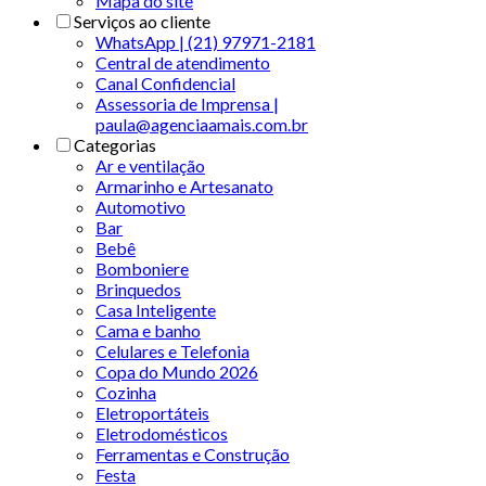
Mapa do site
Serviços ao cliente
WhatsApp | (21) 97971-2181
Central de atendimento
Canal Confidencial
Assessoria de Imprensa |
paula@agenciaamais.com.br
Categorias
Ar e ventilação
Armarinho e Artesanato
Automotivo
Bar
Bebê
Bomboniere
Brinquedos
Casa Inteligente
Cama e banho
Celulares e Telefonia
Copa do Mundo 2026
Cozinha
Eletroportáteis
Eletrodomésticos
Ferramentas e Construção
Festa