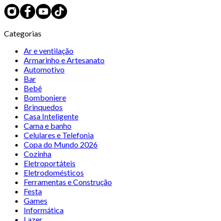
Categorias
Ar e ventilação
Armarinho e Artesanato
Automotivo
Bar
Bebê
Bomboniere
Brinquedos
Casa Inteligente
Cama e banho
Celulares e Telefonia
Copa do Mundo 2026
Cozinha
Eletroportáteis
Eletrodomésticos
Ferramentas e Construção
Festa
Games
Informática
Lazer