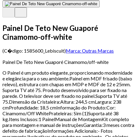
Painel De Teto New Guaporé
Cinamomo-off-white
(C�digo:
1585600_Lebiscuit
)
Marca:
Outras Marcas
Painel De Teto New Guaporé Cinamomo/off-white
O Painel é um produto elegante, proporcionando modernidade
e elegância para o seu ambiente.Painel em MDF frisado (baixo
relevo), estrutura com chapas em MDP e MDF de 12 e 25mm.
Suporta TV até 75. Produto desenvolvido para ser fixado na
parede. O televisor deve ser fixado no painel.Suporta TV até
75.Dimensão da Cristaleira:Altura: 244,5 cmLargura: 238
cmProfundidade: 18,5 cmInformação do Produto:Cor:
Cinamomo/Off WhitePrateleiras: Sim (1)Suporta até 38
kg.Itens Inclusos:1 PainelManual de MontagemKit completo
para montagem e manual de instruçõesGarantia:3 meses contra
defeito de fabricaçãoInformações Adicionais:- Fotos
meramente ilustrativas do produto no ambiente.- Os objetos