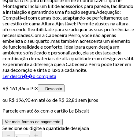
espuma D14 para um suporte firme e confortável.Tipo de
Montagem: Inclui um kit de acessórios para parede, facilitando
a instalação e garantindo uma fixação segura.Adequação:
Compatível com camas box, adaptando-se perfeitamente ao
seu estilo de cama.Altura Ajustável: Permite ajustes na altura,
oferecendo flexibilidade para se adequar às suas preferências e
necessidades.Com a Cabeceira Perro, você não apenas
embeleza o seu quarto, mas também acrescenta um elemento
de funcionalidade e conforto. Ideal para quem deseja um
ambiente sofisticado e personalizado, ela se destaca pela
combinação de materiais de alta qualidade e um design versátil.
Experimente a diferença que a Cabeceira Perro pode fazer em
sua decoração e sinta o luxo a cada noite.
Ler descri��o completa
R$ 161,46
no PIX
Desconto
ou
R$ 196,90
em até
6x de R$ 32,81 sem juros
Parcele em até
6
x com o cartão
Le Biscuit
Ver mais formas de pagamento
Selecione ou digite a quantidade desejada