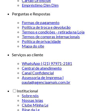
Cartão Le biscuit
Empréstimo Dim Dim
Perguntas e Respostas
Formas de pagamento
Política de troca e devolução
Termos e condições - retirada na Loja
Termos de compras internacionais
Politica de privacidade
Mapa do site
Serviços ao cliente
WhatsApp | (21) 97971-2181
Central de atendimento
Canal Confidencial
Assessoria de Imprensa |
paula@agenciaamais.com.br
Institucional
Sobre nós
Nossas lojas
Clube Minha Le
Blog da Le