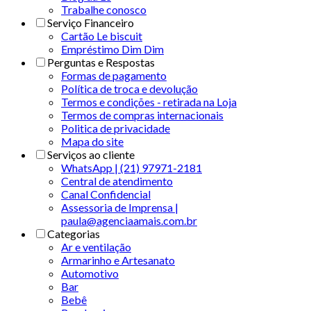
Trabalhe conosco
Serviço Financeiro
Cartão Le biscuit
Empréstimo Dim Dim
Perguntas e Respostas
Formas de pagamento
Política de troca e devolução
Termos e condições - retirada na Loja
Termos de compras internacionais
Politica de privacidade
Mapa do site
Serviços ao cliente
WhatsApp | (21) 97971-2181
Central de atendimento
Canal Confidencial
Assessoria de Imprensa |
paula@agenciaamais.com.br
Categorias
Ar e ventilação
Armarinho e Artesanato
Automotivo
Bar
Bebê