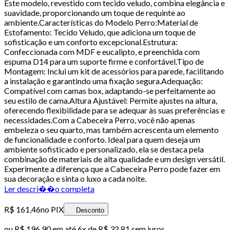
Este modelo, revestido com tecido veludo, combina elegância e
suavidade, proporcionando um toque de requinte ao
ambiente.Características do Modelo Perro:Material de
Estofamento: Tecido Veludo, que adiciona um toque de
sofisticação e um conforto excepcional.Estrutura:
Confeccionada com MDF e eucalipto, e preenchida com
espuma D14 para um suporte firme e confortável.Tipo de
Montagem: Inclui um kit de acessórios para parede, facilitando
a instalação e garantindo uma fixação segura.Adequação:
Compatível com camas box, adaptando-se perfeitamente ao
seu estilo de cama.Altura Ajustável: Permite ajustes na altura,
oferecendo flexibilidade para se adequar às suas preferências e
necessidades.Com a Cabeceira Perro, você não apenas
embeleza o seu quarto, mas também acrescenta um elemento
de funcionalidade e conforto. Ideal para quem deseja um
ambiente sofisticado e personalizado, ela se destaca pela
combinação de materiais de alta qualidade e um design versátil.
Experimente a diferença que a Cabeceira Perro pode fazer em
sua decoração e sinta o luxo a cada noite.
Ler descri��o completa
R$ 161,46
no PIX
Desconto
ou
R$ 196,90
em até
6x de R$ 32,81 sem juros