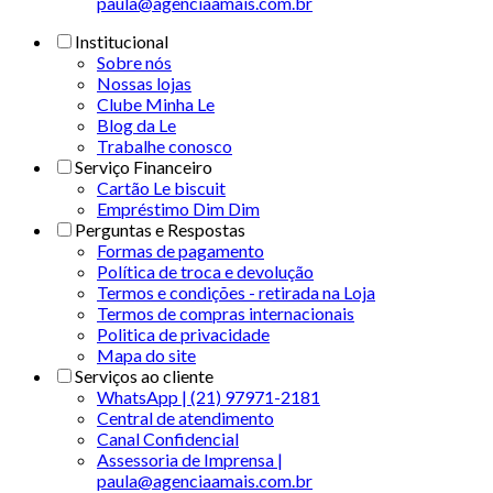
paula@agenciaamais.com.br
Institucional
Sobre nós
Nossas lojas
Clube Minha Le
Blog da Le
Trabalhe conosco
Serviço Financeiro
Cartão Le biscuit
Empréstimo Dim Dim
Perguntas e Respostas
Formas de pagamento
Política de troca e devolução
Termos e condições - retirada na Loja
Termos de compras internacionais
Politica de privacidade
Mapa do site
Serviços ao cliente
WhatsApp | (21) 97971-2181
Central de atendimento
Canal Confidencial
Assessoria de Imprensa |
paula@agenciaamais.com.br