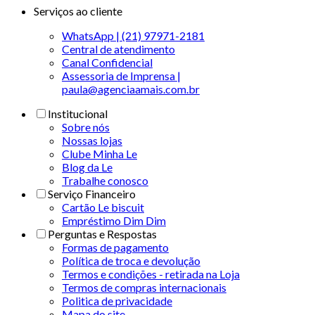
Serviços ao cliente
WhatsApp | (21) 97971-2181
Central de atendimento
Canal Confidencial
Assessoria de Imprensa |
paula@agenciaamais.com.br
Institucional
Sobre nós
Nossas lojas
Clube Minha Le
Blog da Le
Trabalhe conosco
Serviço Financeiro
Cartão Le biscuit
Empréstimo Dim Dim
Perguntas e Respostas
Formas de pagamento
Política de troca e devolução
Termos e condições - retirada na Loja
Termos de compras internacionais
Politica de privacidade
Mapa do site