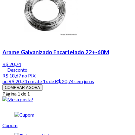
Arame Galvanizado Encartelado 22+-60M
R$ 20,74
Desconto
R$ 18,67
no PIX
ou
R$ 20,74
em até 1x de
R$ 20,74
sem juros
COMPRAR AGORA
Página 1 de 1
Cupom