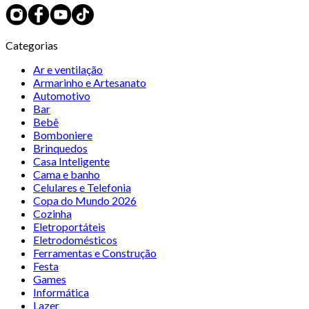
Categorias
Ar e ventilação
Armarinho e Artesanato
Automotivo
Bar
Bebê
Bomboniere
Brinquedos
Casa Inteligente
Cama e banho
Celulares e Telefonia
Copa do Mundo 2026
Cozinha
Eletroportáteis
Eletrodomésticos
Ferramentas e Construção
Festa
Games
Informática
Lazer