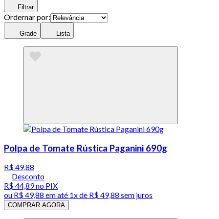
Filtrar
Ordernar por:
Grade
Lista
Polpa de Tomate Rústica Paganini 690g
R$ 49,88
Desconto
R$ 44,89
no PIX
ou
R$ 49,88
em até 1x de
R$ 49,88
sem juros
COMPRAR AGORA