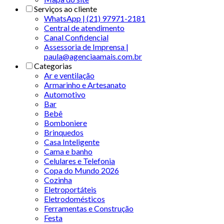
Serviços ao cliente
WhatsApp | (21) 97971-2181
Central de atendimento
Canal Confidencial
Assessoria de Imprensa |
paula@agenciaamais.com.br
Categorias
Ar e ventilação
Armarinho e Artesanato
Automotivo
Bar
Bebê
Bomboniere
Brinquedos
Casa Inteligente
Cama e banho
Celulares e Telefonia
Copa do Mundo 2026
Cozinha
Eletroportáteis
Eletrodomésticos
Ferramentas e Construção
Festa