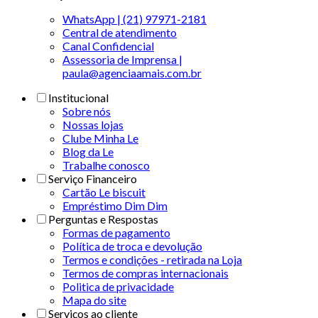
WhatsApp | (21) 97971-2181
Central de atendimento
Canal Confidencial
Assessoria de Imprensa |
paula@agenciaamais.com.br
Institucional
Sobre nós
Nossas lojas
Clube Minha Le
Blog da Le
Trabalhe conosco
Serviço Financeiro
Cartão Le biscuit
Empréstimo Dim Dim
Perguntas e Respostas
Formas de pagamento
Política de troca e devolução
Termos e condições - retirada na Loja
Termos de compras internacionais
Politica de privacidade
Mapa do site
Serviços ao cliente