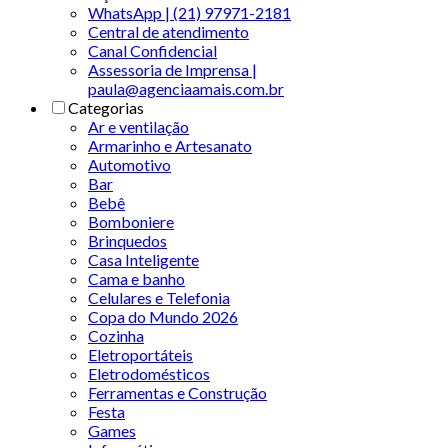
WhatsApp | (21) 97971-2181
Central de atendimento
Canal Confidencial
Assessoria de Imprensa |
paula@agenciaamais.com.br
Categorias
Ar e ventilação
Armarinho e Artesanato
Automotivo
Bar
Bebê
Bomboniere
Brinquedos
Casa Inteligente
Cama e banho
Celulares e Telefonia
Copa do Mundo 2026
Cozinha
Eletroportáteis
Eletrodomésticos
Ferramentas e Construção
Festa
Games