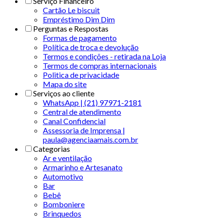
Serviço Financeiro
Cartão Le biscuit
Empréstimo Dim Dim
Perguntas e Respostas
Formas de pagamento
Política de troca e devolução
Termos e condições - retirada na Loja
Termos de compras internacionais
Politica de privacidade
Mapa do site
Serviços ao cliente
WhatsApp | (21) 97971-2181
Central de atendimento
Canal Confidencial
Assessoria de Imprensa |
paula@agenciaamais.com.br
Categorias
Ar e ventilação
Armarinho e Artesanato
Automotivo
Bar
Bebê
Bomboniere
Brinquedos