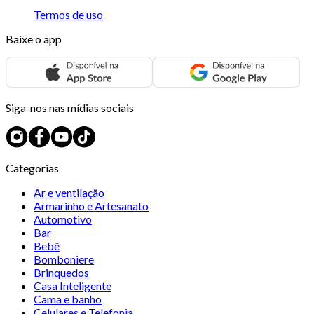
Termos de uso
Baixe o app
Siga-nos nas mídias sociais
Categorias
Ar e ventilação
Armarinho e Artesanato
Automotivo
Bar
Bebê
Bomboniere
Brinquedos
Casa Inteligente
Cama e banho
Celulares e Telefonia