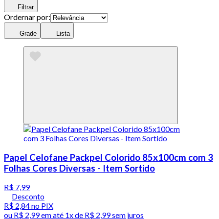
Filtrar
Ordernar por:
Grade
Lista
Papel Celofane Packpel Colorido 85x100cm com 3
Folhas Cores Diversas - Item Sortido
R$ 7,99
Desconto
R$ 2,84
no PIX
ou
R$ 2,99
em até 1x de
R$ 2,99
sem juros