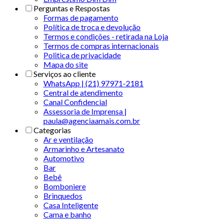
Perguntas e Respostas
Formas de pagamento
Política de troca e devolução
Termos e condições - retirada na Loja
Termos de compras internacionais
Politica de privacidade
Mapa do site
Serviços ao cliente
WhatsApp | (21) 97971-2181
Central de atendimento
Canal Confidencial
Assessoria de Imprensa |
paula@agenciaamais.com.br
Categorias
Ar e ventilação
Armarinho e Artesanato
Automotivo
Bar
Bebê
Bomboniere
Brinquedos
Casa Inteligente
Cama e banho