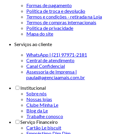
Formas de pagamento
Política de troca e devolução
Termos e condições - retirada na Loja
Termos de compras internacionais
Politica de privacidade
Mapa do site
Serviços ao cliente
WhatsApp | (21) 97971-2181
Central de atendimento
Canal Confidencial
Assessoria de Imprensa |
paula@agenciaamais.com.br
Institucional
Sobre nós
Nossas lojas
Clube Minha Le
Blog da Le
Trabalhe conosco
Serviço Financeiro
Cartão Le biscuit
Empréstimo Dim Dim