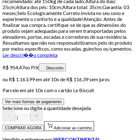
recomendado: até 150kg de cada lado;Altura do Baú:
25cm;Altura dos pés: 10cm;Altura total: 35cm;Garantia: 03
meses;Selo Ecologicamente Correto.Invista no seu sono e
experimente o conforto e a qualidade!Atenção: Antes de
finalizar sua compra, certifique-se de que as dimensões do
produto sejam adequadas para serem transportadas pelos
elevadores, portas, escadas e corredores de sua residência.
Ressaltamos que não nos responsabilizamos pelo do produto
por meios específicos, como escadas, guinchos ou içamentos.
Ler descri��o completa
R$ 954,47
no PIX
Desconto
ou
R$ 1.163,99
em até
10x de R$ 116,39 sem juros
Parcele em até
10
x com o cartão
Le Biscuit
Ver mais formas de pagamento
Selecione ou digite a quantidade desejada
COMPRAR AGORA
Adicionar ao carrinho
Vendido e entregue por:
WEBCONTINENTAL