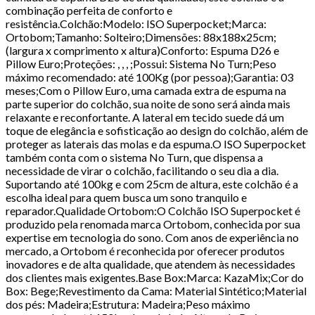
combinação perfeita de conforto e
resistência.Colchão:Modelo: ISO Superpocket;Marca:
Ortobom;Tamanho: Solteiro;Dimensões: 88x188x25cm;
(largura x comprimento x altura)Conforto: Espuma D26 e
Pillow Euro;Proteções: , , , ;Possui: Sistema No Turn;Peso
máximo recomendado: até 100Kg (por pessoa);Garantia: 03
meses;Com o Pillow Euro, uma camada extra de espuma na
parte superior do colchão, sua noite de sono será ainda mais
relaxante e reconfortante. A lateral em tecido suede dá um
toque de elegância e sofisticação ao design do colchão, além de
proteger as laterais das molas e da espuma.O ISO Superpocket
também conta com o sistema No Turn, que dispensa a
necessidade de virar o colchão, facilitando o seu dia a dia.
Suportando até 100kg e com 25cm de altura, este colchão é a
escolha ideal para quem busca um sono tranquilo e
reparador.Qualidade Ortobom:O Colchão ISO Superpocket é
produzido pela renomada marca Ortobom, conhecida por sua
expertise em tecnologia do sono. Com anos de experiência no
mercado, a Ortobom é reconhecida por oferecer produtos
inovadores e de alta qualidade, que atendem às necessidades
dos clientes mais exigentes.Base Box:Marca: KazaMix;Cor do
Box: Bege;Revestimento da Cama: Material Sintético;Material
dos pés: Madeira;Estrutura: Madeira;Peso máximo