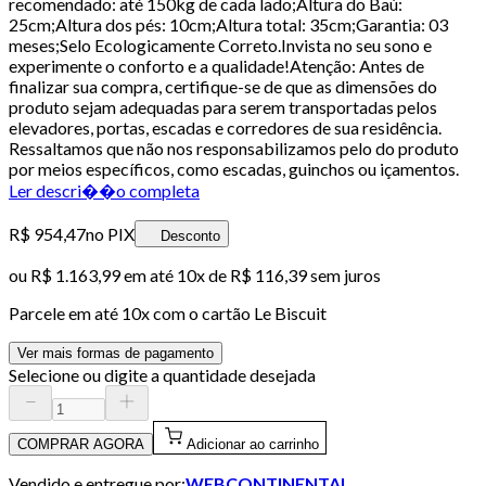
recomendado: até 150kg de cada lado;Altura do Baú:
25cm;Altura dos pés: 10cm;Altura total: 35cm;Garantia: 03
meses;Selo Ecologicamente Correto.Invista no seu sono e
experimente o conforto e a qualidade!Atenção: Antes de
finalizar sua compra, certifique-se de que as dimensões do
produto sejam adequadas para serem transportadas pelos
elevadores, portas, escadas e corredores de sua residência.
Ressaltamos que não nos responsabilizamos pelo do produto
por meios específicos, como escadas, guinchos ou içamentos.
Ler descri��o completa
R$ 954,47
no PIX
Desconto
ou
R$ 1.163,99
em até
10x de R$ 116,39 sem juros
Parcele em até
10
x com o cartão
Le Biscuit
Ver mais formas de pagamento
Selecione ou digite a quantidade desejada
COMPRAR AGORA
Adicionar ao carrinho
Vendido e entregue por:
WEBCONTINENTAL