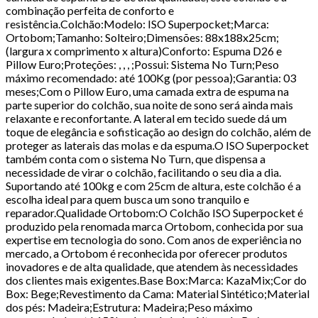
combinação perfeita de conforto e
resistência.Colchão:Modelo: ISO Superpocket;Marca:
Ortobom;Tamanho: Solteiro;Dimensões: 88x188x25cm;
(largura x comprimento x altura)Conforto: Espuma D26 e
Pillow Euro;Proteções: , , , ;Possui: Sistema No Turn;Peso
máximo recomendado: até 100Kg (por pessoa);Garantia: 03
meses;Com o Pillow Euro, uma camada extra de espuma na
parte superior do colchão, sua noite de sono será ainda mais
relaxante e reconfortante. A lateral em tecido suede dá um
toque de elegância e sofisticação ao design do colchão, além de
proteger as laterais das molas e da espuma.O ISO Superpocket
também conta com o sistema No Turn, que dispensa a
necessidade de virar o colchão, facilitando o seu dia a dia.
Suportando até 100kg e com 25cm de altura, este colchão é a
escolha ideal para quem busca um sono tranquilo e
reparador.Qualidade Ortobom:O Colchão ISO Superpocket é
produzido pela renomada marca Ortobom, conhecida por sua
expertise em tecnologia do sono. Com anos de experiência no
mercado, a Ortobom é reconhecida por oferecer produtos
inovadores e de alta qualidade, que atendem às necessidades
dos clientes mais exigentes.Base Box:Marca: KazaMix;Cor do
Box: Bege;Revestimento da Cama: Material Sintético;Material
dos pés: Madeira;Estrutura: Madeira;Peso máximo