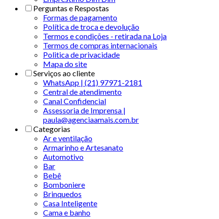
Perguntas e Respostas
Formas de pagamento
Política de troca e devolução
Termos e condições - retirada na Loja
Termos de compras internacionais
Politica de privacidade
Mapa do site
Serviços ao cliente
WhatsApp | (21) 97971-2181
Central de atendimento
Canal Confidencial
Assessoria de Imprensa |
paula@agenciaamais.com.br
Categorias
Ar e ventilação
Armarinho e Artesanato
Automotivo
Bar
Bebê
Bomboniere
Brinquedos
Casa Inteligente
Cama e banho