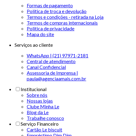
Formas de pagamento
Política de troca e devolução
Termos e condições - retirada na Loja
Termos de compras internacionais
Politica de privacidade
Mapa do site
Serviços ao cliente
WhatsApp | (21) 97971-2181
Central de atendimento
Canal Confidencial
Assessoria de Imprensa |
paula@agenciaamais.com.br
Institucional
Sobre nós
Nossas lojas
Clube Minha Le
Blog da Le
Trabalhe conosco
Serviço Financeiro
Cartão Le biscuit
Empréstimo Dim Dim