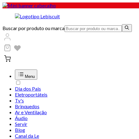
Buscar por produto ou marca
Menu
Dia dos Pais
Eletroportáteis
Tv's
Brinquedos
Ar e Ventilação
Áudio
Servir
Blog
Canal da Le