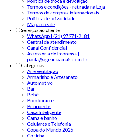
Política de troca e devolução
Termos e condições - retirada na Loja
Termos de compras internacionais
Politica de privacidade
Mapa do site
Serviços ao cliente
WhatsApp | (21) 97971-2181
Central de atendimento
Canal Confidencial
Assessoria de Imprensa |
paula@agenciaamais.com.br
Categorias
Ar e ventilação
Armarinho e Artesanato
Automotivo
Bar
Bebê
Bomboniere
Brinquedos
Casa Inteligente
Cama e banho
Celulares e Telefonia
Copa do Mundo 2026
Cozinha