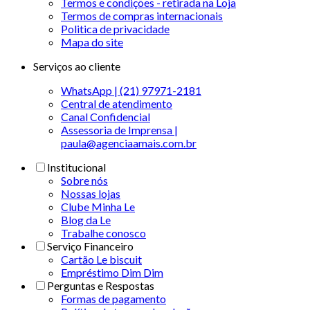
Termos e condições - retirada na Loja
Termos de compras internacionais
Politica de privacidade
Mapa do site
Serviços ao cliente
WhatsApp | (21) 97971-2181
Central de atendimento
Canal Confidencial
Assessoria de Imprensa |
paula@agenciaamais.com.br
Institucional
Sobre nós
Nossas lojas
Clube Minha Le
Blog da Le
Trabalhe conosco
Serviço Financeiro
Cartão Le biscuit
Empréstimo Dim Dim
Perguntas e Respostas
Formas de pagamento