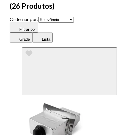
(
26 Produtos
)
Ordernar por:
Filtrar por
Grade
Lista