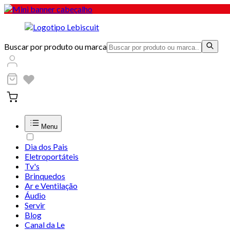
Buscar por produto ou marca
Menu
Dia dos Pais
Eletroportáteis
Tv's
Brinquedos
Ar e Ventilação
Áudio
Servir
Blog
Canal da Le