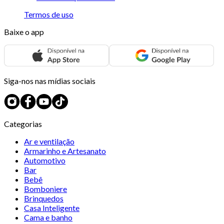
Termos de uso
Baixe o app
Siga-nos nas mídias sociais
Categorias
Ar e ventilação
Armarinho e Artesanato
Automotivo
Bar
Bebê
Bomboniere
Brinquedos
Casa Inteligente
Cama e banho