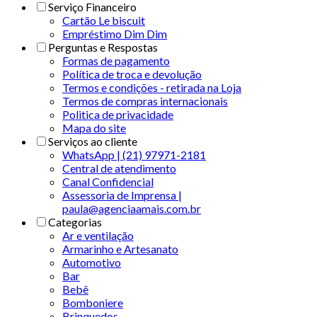
Serviço Financeiro
Cartão Le biscuit
Empréstimo Dim Dim
Perguntas e Respostas
Formas de pagamento
Política de troca e devolução
Termos e condições - retirada na Loja
Termos de compras internacionais
Politica de privacidade
Mapa do site
Serviços ao cliente
WhatsApp | (21) 97971-2181
Central de atendimento
Canal Confidencial
Assessoria de Imprensa |
paula@agenciaamais.com.br
Categorias
Ar e ventilação
Armarinho e Artesanato
Automotivo
Bar
Bebê
Bomboniere
Brinquedos