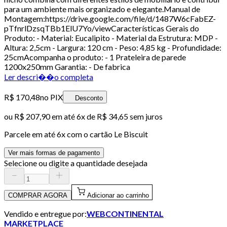
para um ambiente mais organizado e elegante.Manual de
Montagem:https://drive.google.com/file/d/1487W6cFabEZ-
pTfnrlDzsqTBb1ElU7Yo/viewCaracterísticas Gerais do
Produto: - Material: Eucalipito - Material da Estrutura: MDP -
Altura: 2,5cm - Largura: 120 cm - Peso: 4,85 kg - Profundidade:
25cmAcompanha o produto: - 1 Prateleira de parede
1200x250mm Garantia: - De fabrica
Ler descri��o completa
R$ 170,48
no PIX
Desconto
ou
R$ 207,90
em até
6x de R$ 34,65 sem juros
Parcele em até
6
x com o cartão
Le Biscuit
Ver mais formas de pagamento
Selecione ou digite a quantidade desejada
COMPRAR AGORA
Adicionar ao carrinho
Vendido e entregue por:
WEBCONTINENTAL
MARKETPLACE