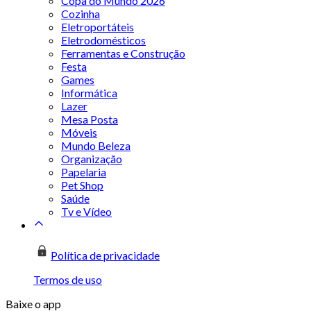
Copa do Mundo 2026
Cozinha
Eletroportáteis
Eletrodomésticos
Ferramentas e Construção
Festa
Games
Informática
Lazer
Mesa Posta
Móveis
Mundo Beleza
Organização
Papelaria
Pet Shop
Saúde
Tv e Vídeo
Política de privacidade
Termos de uso
Baixe o app