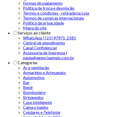
Formas de pagamento
Política de troca e devolução
Termos e condições - retirada na Loja
Termos de compras internacionais
Politica de privacidade
Mapa do site
Serviços ao cliente
WhatsApp | (21) 97971-2181
Central de atendimento
Canal Confidencial
Assessoria de Imprensa |
paula@agenciaamais.com.br
Categorias
Ar e ventilação
Armarinho e Artesanato
Automotivo
Bar
Bebê
Bomboniere
Brinquedos
Casa Inteligente
Cama e banho
Celulares e Telefonia