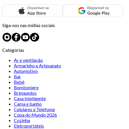
Siga-nos nas mídias sociais
Categorias
Ar e ventilação
Armarinho e Artesanato
Automotivo
Bar
Bebê
Bomboniere
Brinquedos
Casa Inteligente
Cama e banho
Celulares e Telefonia
Copa do Mundo 2026
Cozinha
Eletroportáteis