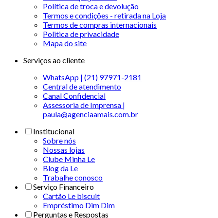
Política de troca e devolução
Termos e condições - retirada na Loja
Termos de compras internacionais
Politica de privacidade
Mapa do site
Serviços ao cliente
WhatsApp | (21) 97971-2181
Central de atendimento
Canal Confidencial
Assessoria de Imprensa |
paula@agenciaamais.com.br
Institucional
Sobre nós
Nossas lojas
Clube Minha Le
Blog da Le
Trabalhe conosco
Serviço Financeiro
Cartão Le biscuit
Empréstimo Dim Dim
Perguntas e Respostas