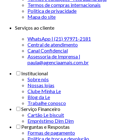
Termos de compras internacionais
Politica de privacidade
Mapa do site
Serviços ao cliente
WhatsApp | (21) 97971-2181
Central de atendimento
Canal Confidencial
Assessoria de Imprensa |
paula@agenciaamais.com.br
Institucional
Sobre nós
Nossas lojas
Clube Minha Le
Blog da Le
Trabalhe conosco
Serviço Financeiro
Cartão Le biscuit
Empréstimo Dim Dim
Perguntas e Respostas
Formas de pagamento
Política de troca e devolução