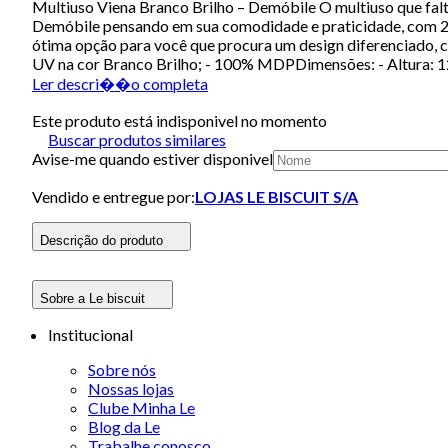
Multiuso Viena Branco Brilho – Demóbile O multiuso que falta
Demóbile pensando em sua comodidade e praticidade, com 2 p
ótima opção para você que procura um design diferenciado, con
UV na cor Branco Brilho; - 100% MDPDimensões: - Altura: 1
Ler descri��o completa
Este produto está indisponivel no momento
Buscar produtos similares
Avise-me quando estiver disponivel
Vendido e entregue por:
LOJAS LE BISCUIT S/A
Descrição do produto
Sobre a Le biscuit
Institucional
Sobre nós
Nossas lojas
Clube Minha Le
Blog da Le
Trabalhe conosco