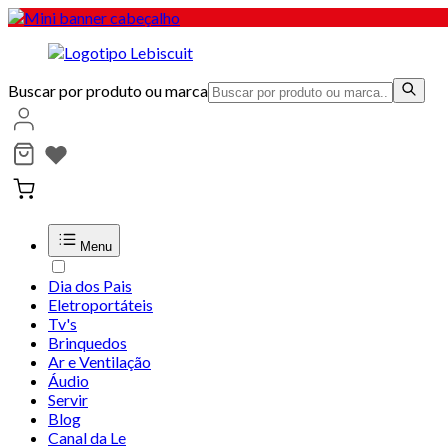
Buscar por produto ou marca
Menu
Dia dos Pais
Eletroportáteis
Tv's
Brinquedos
Ar e Ventilação
Áudio
Servir
Blog
Canal da Le