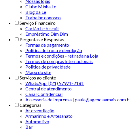
Nossas lojas
Clube Minha Le
Blog da Le
Trabalhe conosco
Serviço Financeiro
Cartão Le biscuit
Empréstimo Dim Dim
Perguntas e Respostas
Formas de pagamento
Política de troca e devolução
Termos e condições - retirada na Loja
Termos de compras internacionais
Politica de privacidade
Mapa do site
Serviços ao cliente
WhatsApp | (21) 97971-2181
Central de atendimento
Canal Confidencial
Assessoria de Imprensa | paula@agenciaamais.com.
Categorias
Ar e ventilação
Armarinho e Artesanato
Automotivo
Bar