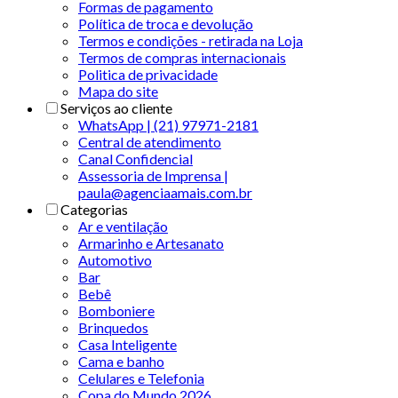
Formas de pagamento
Política de troca e devolução
Termos e condições - retirada na Loja
Termos de compras internacionais
Politica de privacidade
Mapa do site
Serviços ao cliente
WhatsApp | (21) 97971-2181
Central de atendimento
Canal Confidencial
Assessoria de Imprensa |
paula@agenciaamais.com.br
Categorias
Ar e ventilação
Armarinho e Artesanato
Automotivo
Bar
Bebê
Bomboniere
Brinquedos
Casa Inteligente
Cama e banho
Celulares e Telefonia
Copa do Mundo 2026