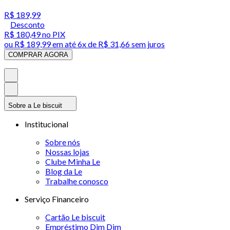
R$ 189,99
Desconto
R$ 180,49
no PIX
ou
R$ 189,99
em até
6x de R$ 31,66 sem juros
COMPRAR AGORA
Sobre a Le biscuit
Institucional
Sobre nós
Nossas lojas
Clube Minha Le
Blog da Le
Trabalhe conosco
Serviço Financeiro
Cartão Le biscuit
Empréstimo Dim Dim