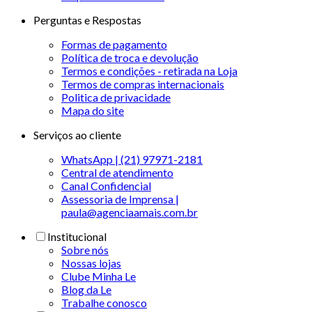
Perguntas e Respostas
Formas de pagamento
Política de troca e devolução
Termos e condições - retirada na Loja
Termos de compras internacionais
Politica de privacidade
Mapa do site
Serviços ao cliente
WhatsApp | (21) 97971-2181
Central de atendimento
Canal Confidencial
Assessoria de Imprensa |
paula@agenciaamais.com.br
Institucional
Sobre nós
Nossas lojas
Clube Minha Le
Blog da Le
Trabalhe conosco