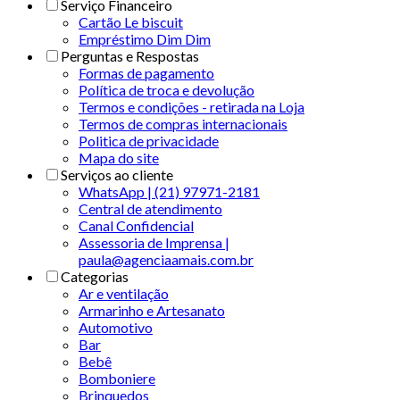
Serviço Financeiro
Cartão Le biscuit
Empréstimo Dim Dim
Perguntas e Respostas
Formas de pagamento
Política de troca e devolução
Termos e condições - retirada na Loja
Termos de compras internacionais
Politica de privacidade
Mapa do site
Serviços ao cliente
WhatsApp | (21) 97971-2181
Central de atendimento
Canal Confidencial
Assessoria de Imprensa |
paula@agenciaamais.com.br
Categorias
Ar e ventilação
Armarinho e Artesanato
Automotivo
Bar
Bebê
Bomboniere
Brinquedos