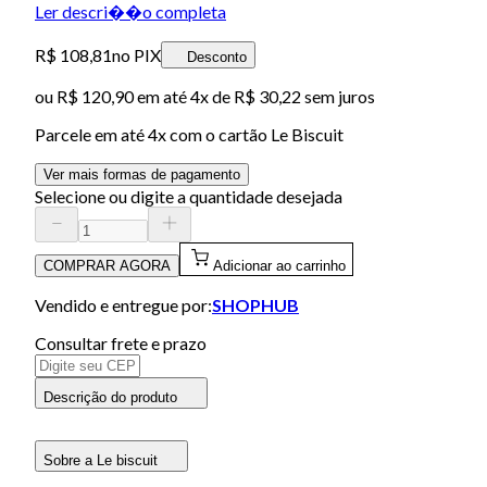
Ler descri��o completa
R$ 108,81
no PIX
Desconto
ou
R$ 120,90
em até
4x de R$ 30,22 sem juros
Parcele em até
4
x com o cartão
Le Biscuit
Ver mais formas de pagamento
Selecione ou digite a quantidade desejada
COMPRAR AGORA
Adicionar ao carrinho
Vendido e entregue por:
SHOPHUB
Consultar frete e prazo
Descrição do produto
Sobre a Le biscuit