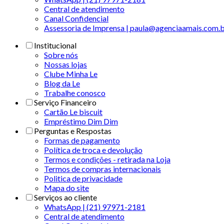
Central de atendimento
Canal Confidencial
Assessoria de Imprensa | paula@agenciaamais.com.
Institucional
Sobre nós
Nossas lojas
Clube Minha Le
Blog da Le
Trabalhe conosco
Serviço Financeiro
Cartão Le biscuit
Empréstimo Dim Dim
Perguntas e Respostas
Formas de pagamento
Política de troca e devolução
Termos e condições - retirada na Loja
Termos de compras internacionais
Politica de privacidade
Mapa do site
Serviços ao cliente
WhatsApp | (21) 97971-2181
Central de atendimento