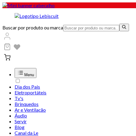
Buscar por produto ou marca
Menu
Dia dos Pais
Eletroportáteis
Tv's
Brinquedos
Ar e Ventilação
Áudio
Servir
Blog
Canal da Le