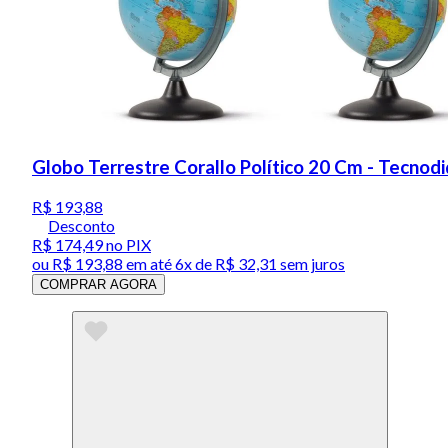
Globo Terrestre Corallo Político 20 Cm - Tecn
R$ 193,88
Desconto
R$ 174,49
no PIX
ou
R$ 193,88
em até
6x de R$ 32,31 sem juros
COMPRAR AGORA