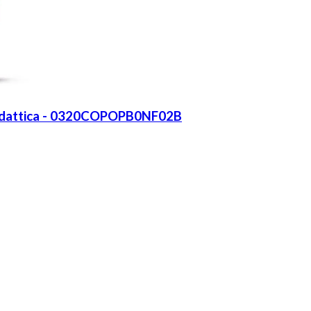
odidattica - 0320COPOPB0NF02B