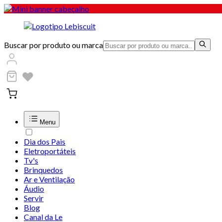
Buscar por produto ou marca
Menu
Dia dos Pais
Eletroportáteis
Tv's
Brinquedos
Ar e Ventilação
Áudio
Servir
Blog
Canal da Le